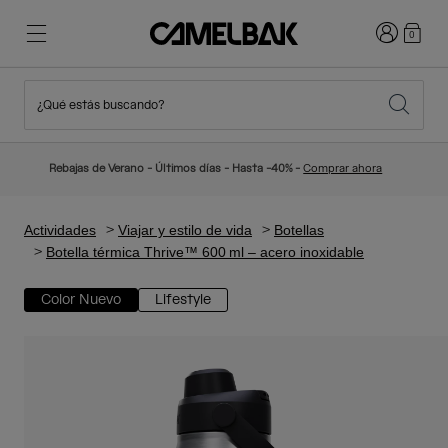
Iniciar sesi
0
¿Qué estás buscando?
Ciclismo
Blog
Destacados
Novedades
Rebajas de Verano - Últimos días - Hasta -40% -
Comprar ahora
Best Sellers
Running
Sobre Nosotros
Colección Niños
Actividades
Viajar y estilo de vida
Botellas
Botella térmica Thrive™ 600 ml – acero inoxidable
Senderismo
Adiós a los desechables
Mochilas Hidratación
Color Nuevo
Lifestyle
Chalecos Hidratación
Esquí y snowboard
Nuestra misión
Bidones
Botellas