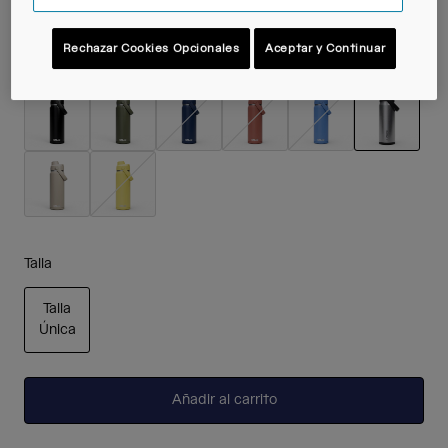
Rechazar Cookies Opcionales
Aceptar y Continuar
Color -
Stainless
seleccio
Talla
Talla
Única
seleccionado
Añadir al carrito