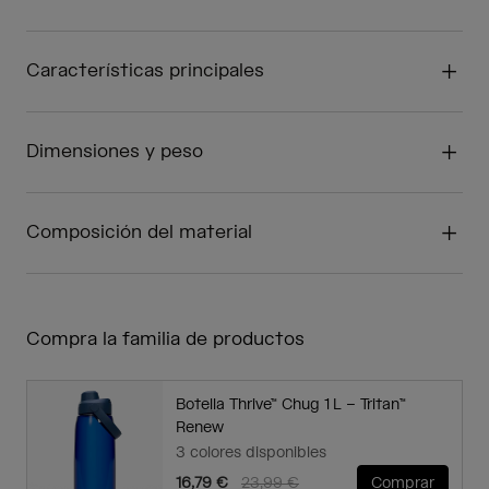
Características principales
Dimensiones y peso
Composición del material
Compra la familia de productos
Botella Thrive™ Chug 1 L – Tritan™
Renew
3 colores disponibles
Price reduced from
to
16,79 €
23,99 €
Comprar