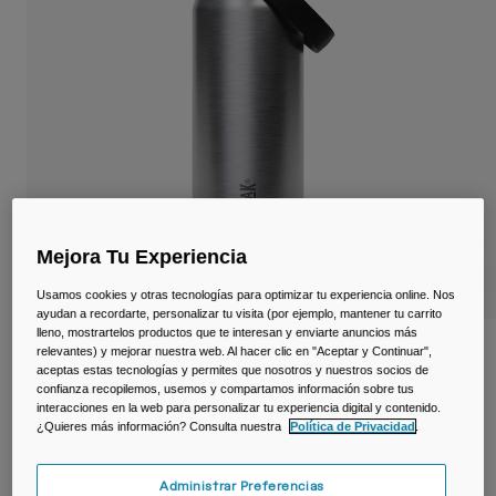
Viajar y estilo de vida
Partners
Tazas y Vasos
Riñoneras
Bolsas Bici
Bolsas Hidratación
Accessorios
Mejora Tu Experiencia
Usamos cookies y otras tecnologías para optimizar tu experiencia online. Nos
Ver todo
ayudan a recordarte, personalizar tu visita (por ejemplo, mantener tu carrito
lleno, mostrartelos productos que te interesan y enviarte anuncios más
Botella térmica Thrive™ 600 ml – acero
relevantes) y mejorar nuestra web. Al hacer clic en "Aceptar y Continuar",
aceptas estas tecnologías y permites que nosotros y nuestros socios de
inoxidable
confianza recopilemos, usemos y compartamos información sobre tus
interacciones en la web para personalizar tu experiencia digital y contenido.
N.º de artículo
38254-D49-OS
¿Quieres más información? Consulta nuestra
Política de Privacidad
.
39,99 €
Administrar Preferencias