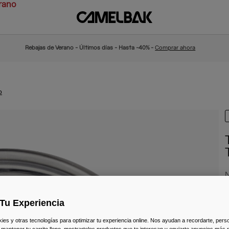
rano
Rebajas de Verano - Últimos días - Hasta -40% -
Comprar ahora
o
N
1
Tu Experiencia
s y otras tecnologías para optimizar tu experiencia online. Nos ayudan a recordarte, person