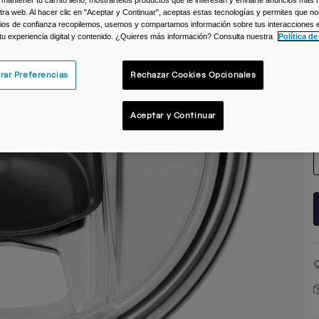
 mantener tu carrito lleno, mostrartelos productos que te interesan y enviarte anuncios más 
ra web. Al hacer clic en "Aceptar y Continuar", aceptas estas tecnologías y permites que no
C
ios de confianza recopilemos, usemos y compartamos información sobre tus interacciones 
 tu experiencia digital y contenido. ¿Quieres más información? Consulta nuestra
Política de
rar Preferencias
Rechazar Cookies Opcionales
T
Aceptar y Continuar