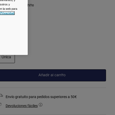
relevantes) y
sotros y
olor -
Natural White
en la web para
 Privacidad
.
seleccionado
alla
Talla
Única
seleccionado
Añadir al carrito
Envío gratuito para pedidos superiores a 50€
Devoluciones fáciles