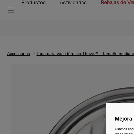
Productos
Actividades
Rebajas de Ve
Accessorios
Tapa para vaso térmico Thrive™ - Tamaño median
Mejora 
Usamos cookie