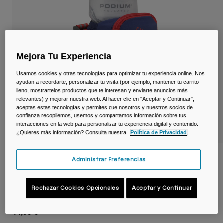
Viajar y estilo de vida
Partners
Tazas y Vasos
Riñoneras
Mejora Tu Experiencia
Bolsas Bici
Usamos cookies y otras tecnologías para optimizar tu experiencia online. Nos
ayudan a recordarte, personalizar tu visita (por ejemplo, mantener tu carrito
Bolsas Hidratación
lleno, mostrartelos productos que te interesan y enviarte anuncios más
relevantes) y mejorar nuestra web. Al hacer clic en "Aceptar y Continuar",
aceptas estas tecnologías y permites que nosotros y nuestros socios de
Accessorios
confianza recopilemos, usemos y compartamos información sobre tus
interacciones en la web para personalizar tu experiencia digital y contenido.
¿Quieres más información? Consulta nuestra
Política de Privacidad
.
Ver todo
Porta-bidón de mano Quick Grip Chill™
Administrar Preferencias
600 ml
Rechazar Cookies Opcionales
Aceptar y Continuar
N.º de artículo
38735-E29-OS
44,99 €