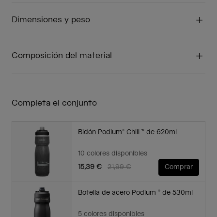
Dimensiones y peso
Composición del material
Completa el conjunto
Bidón Podium® Chill ™ de 620ml
10 colores disponibles
Price reduced from
to
15,39 €
21,99 €
Comprar
Botella de acero Podium ® de 530ml
5 colores disponibles