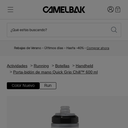
Iniciar sesi
0
¿Qué estás buscando?
Ciclismo
Blog
Destacados
Novedades
Rebajas de Verano - Últimos días - Hasta -40% -
Comprar ahora
Best Sellers
Running
Sobre Nosotros
Colección Niños
Actividades
Running
Botellas
Handheld
Porta-bidón de mano Quick Grip Chill™ 600 ml
Senderismo
Adiós a los desechables
Mochilas Hidratación
Color Nuevo
Run
Chalecos Hidratación
Esquí y snowboard
Nuestra misión
Bidones
Botellas