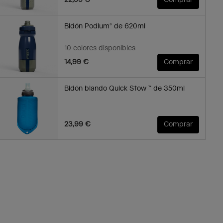
22,99 €
Comprar
Bidón Podium® de 620ml
10 colores disponibles
14,99 €
Comprar
Bidón blando Quick Stow ™ de 350ml
23,99 €
Comprar