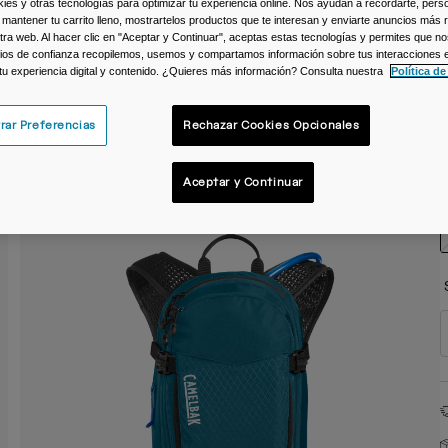
s y otras tecnologías para optimizar tu experiencia online. Nos ayudan a recordarte, person
 mantener tu carrito lleno, mostrartelos productos que te interesan y enviarte anuncios más 
C
ra web. Al hacer clic en "Aceptar y Continuar", aceptas estas tecnologías y permites que no
ios de confianza recopilemos, usemos y compartamos información sobre tus interacciones 
 tu experiencia digital y contenido. ¿Quieres más información? Consulta nuestra
Política de
rar Preferencias
Rechazar Cookies Opcionales
T
Aceptar y Continuar