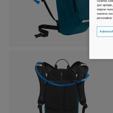
Usamos cookie
(por ejemplo,
mejorar nuest
nuestros soc
personalizar
Administ