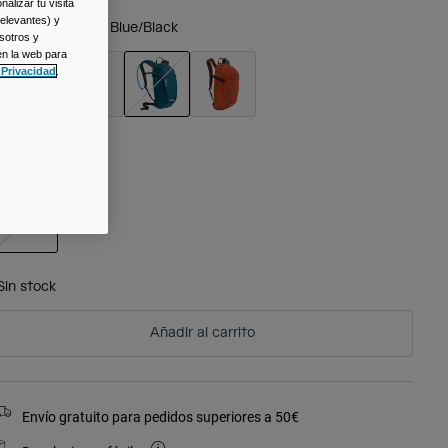
alizar tu visita
relevantes) y
olor -
Moroccan Blue/Black
sotros y
en la web para
 Privacidad
.
seleccionado
alla
Talla
Única
seleccionado
Sin stock
Añadir al carrito
Envío gratuito para pedidos superiores a 50€