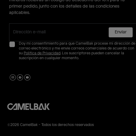
minutos recibirás un código de descuento del 10% para tu
primer pedido, junto con los detalles de las condiciones
aplicables.
Enviar
Doy mi consentimiento para que CamelBak procese mi dirección de
correo electrónico y me envíe correos comerciales de acuerdo con
su
Política de Privacidad
. Los suscriptores pueden cancelar la
suscripción en cualquier momento.
©2026 CamelBak - Todos los derechos reservados