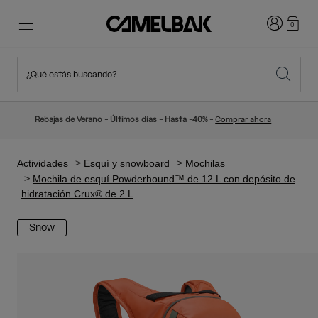
Iniciar sesi
0
¿Qué estás buscando?
Ciclismo
Blog
Destacados
Novedades
Rebajas de Verano - Últimos días - Hasta -40% -
Comprar ahora
Best Sellers
Running
Sobre Nosotros
Colección Niños
Actividades
Esquí y snowboard
Mochilas
Mochila de esquí Powderhound™ de 12 L con depósito de
hidratación Crux® de 2 L
Senderismo
Adiós a los desechables
Mochilas Hidratación
Snow
Chalecos Hidratación
Esquí y snowboard
Nuestra misión
Bidones
Botellas