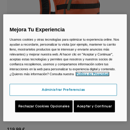
Viajar y estilo de vida
Partners
Tazas y Vasos
Riñoneras
Mejora Tu Experiencia
Bolsas Bici
Usamos cookies y otras tecnologías para optimizar tu experiencia online. Nos
ayudan a recordarte, personalizar tu visita (por ejemplo, mantener tu carrito
lleno, mostrartelos productos que te interesan y enviarte anuncios más
Bolsas Hidratación
relevantes) y mejorar nuestra web. Al hacer clic en "Aceptar y Continuar",
aceptas estas tecnologías y permites que nosotros y nuestros socios de
Accessorios
confianza recopilemos, usemos y compartamos información sobre tus
interacciones en la web para personalizar tu experiencia digital y contenido.
¿Quieres más información? Consulta nuestra
Política de Privacidad
.
Ver todo
Administrar Preferencias
Mochila de esquí Powderhound™ de 12 L
con depósito de hidratación Crux® de 2 L
Rechazar Cookies Opcionales
Aceptar y Continuar
N.º de artículo
39575
119,99 €