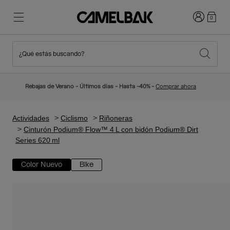
Iniciar sesi
0
¿Qué estás buscando?
Ciclismo
Blog
Destacados
Novedades
Rebajas de Verano - Últimos días - Hasta -40% -
Comprar ahora
Best Sellers
Running
Sobre Nosotros
Colección Niños
Actividades
Ciclismo
Riñoneras
Cinturón Podium® Flow™ 4 L con bidón Podium® Dirt
Series 620 ml
Senderismo
Adiós a los desechables
Mochilas Hidratación
Color Nuevo
Bike
Chalecos Hidratación
Esquí y snowboard
Nuestra misión
Bidones
Botellas