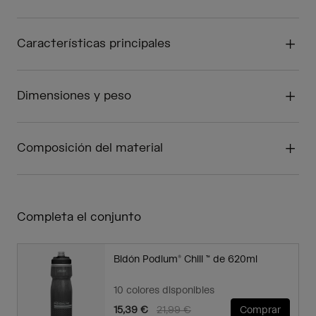
Características principales
Dimensiones y peso
Composición del material
Completa el conjunto
Bidón Podium® Chill ™ de 620ml
10 colores disponibles
Price reduced from
to
15,39 €
21,99 €
Comprar