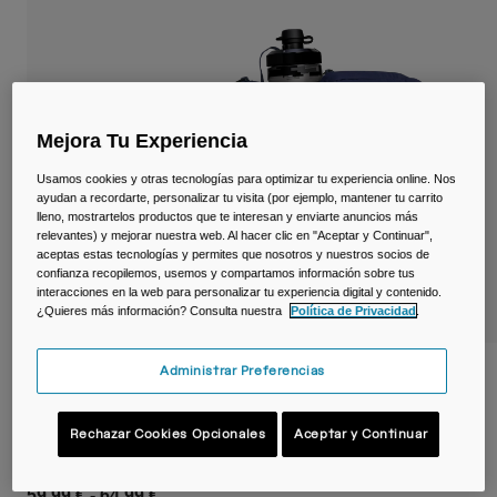
Viajar y estilo de vida
Partners
Tazas y Vasos
Riñoneras
Mejora Tu Experiencia
Bolsas Bici
Usamos cookies y otras tecnologías para optimizar tu experiencia online. Nos
Bolsas Hidratación
ayudan a recordarte, personalizar tu visita (por ejemplo, mantener tu carrito
lleno, mostrartelos productos que te interesan y enviarte anuncios más
relevantes) y mejorar nuestra web. Al hacer clic en "Aceptar y Continuar",
Accessorios
aceptas estas tecnologías y permites que nosotros y nuestros socios de
confianza recopilemos, usemos y compartamos información sobre tus
interacciones en la web para personalizar tu experiencia digital y contenido.
Ver todo
¿Quieres más información? Consulta nuestra
Política de Privacidad
.
Administrar Preferencias
Cinturón Podium® Flow™ 4 L con bidón
Podium® Dirt Series 620 ml
Rechazar Cookies Opcionales
Aceptar y Continuar
N.º de artículo
38625
59,99 €
-
64,99 €