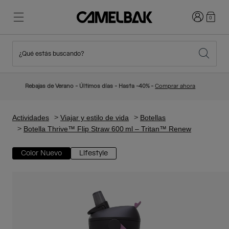
Iniciar sesi
0
¿Qué estás buscando?
Ciclismo
Blog
Destacados
Novedades
Rebajas de Verano - Últimos días - Hasta -40% -
Comprar ahora
Best Sellers
Running
Sobre Nosotros
Colección Niños
Actividades
Viajar y estilo de vida
Botellas
Botella Thrive™ Flip Straw 600 ml – Tritan™ Renew
Senderismo
Adiós a los desechables
Mochilas Hidratación
Color Nuevo
Lifestyle
Chalecos Hidratación
Esquí y snowboard
Nuestra misión
Bidones
Botellas