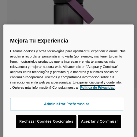
Viajar y estilo de vida
Partners
Tazas y Vasos
Riñoneras
Bolsas Bici
Mejora Tu Experiencia
Usamos cookies y otras tecnologías para optimizar tu experiencia online. Nos
Bolsas Hidratación
ayudan a recordarte, personalizar tu visita (por ejemplo, mantener tu carrito
lleno, mostrartelos productos que te interesan y enviarte anuncios más
relevantes) y mejorar nuestra web. Al hacer clic en "Aceptar y Continuar",
Accessorios
aceptas estas tecnologías y permites que nosotros y nuestros socios de
confianza recopilemos, usemos y compartamos información sobre tus
Ver todo
interacciones en la web para personalizar tu experiencia digital y contenido.
¿Quieres más información? Consulta nuestra
Política de Privacidad
.
Botella Thrive™ Flip Straw 600 ml –
Tritan™ Renew
Administrar Preferencias
N.º de artículo
38671
Rechazar Cookies Opcionales
Aceptar y Continuar
19,99 €