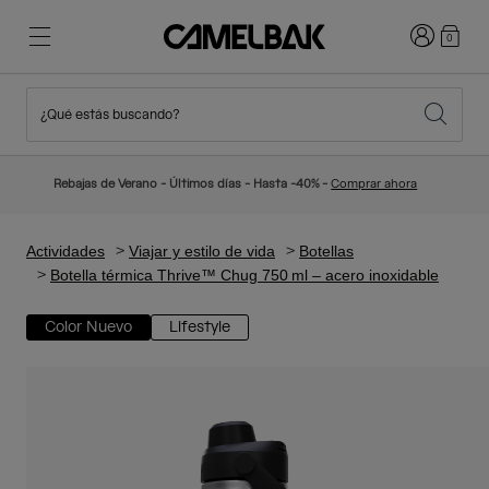
Iniciar sesi
0
¿Qué estás buscando?
Ciclismo
Blog
Destacados
Novedades
Rebajas de Verano - Últimos días - Hasta -40% -
Comprar ahora
Best Sellers
Running
Sobre Nosotros
Colección Niños
Actividades
Viajar y estilo de vida
Botellas
Botella térmica Thrive™ Chug 750 ml – acero inoxidable
Senderismo
Adiós a los desechables
Mochilas Hidratación
Color Nuevo
Lifestyle
Chalecos Hidratación
Esquí y snowboard
Nuestra misión
Bidones
Botellas