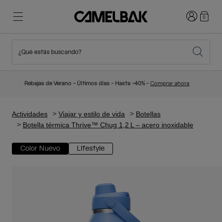
Iniciar sesi
0
¿Qué estás buscando?
Ciclismo
Blog
Destacados
Novedades
Rebajas de Verano - Últimos días - Hasta -40% -
Comprar ahora
Best Sellers
Running
Sobre Nosotros
Colección Niños
Actividades
Viajar y estilo de vida
Botellas
Botella térmica Thrive™ Chug 1,2 L – acero inoxidable
Senderismo
Adiós a los desechables
Mochilas Hidratación
Color Nuevo
Lifestyle
Chalecos Hidratación
Esquí y snowboard
Nuestra misión
Bidones
Botellas