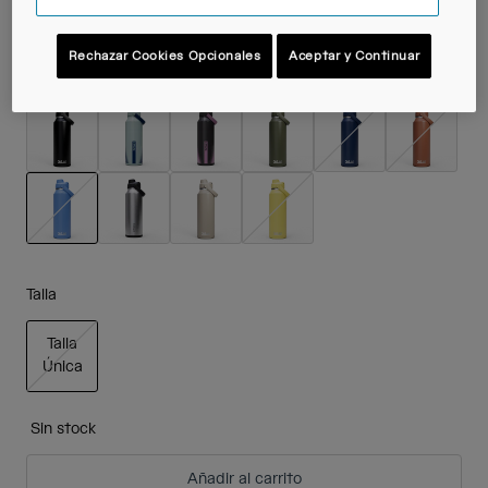
Rechazar Cookies Opcionales
Aceptar y Continuar
Color -
Sky Blue
seleccionado
Talla
Talla
Única
seleccionado
Sin stock
Añadir al carrito