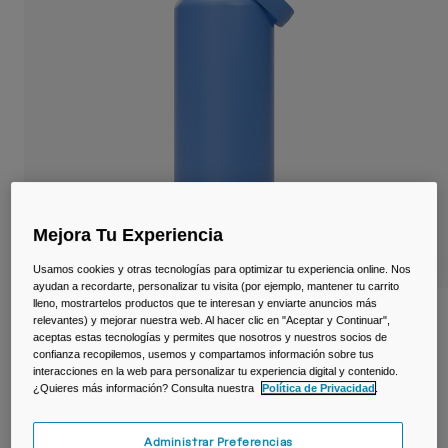
Viajar y estilo de vida
Partners
Tazas y Vasos
Riñoneras
Bolsas Bici
Bolsas Hidratación
Accessorios
Mejora Tu Experiencia
Ver todo
Usamos cookies y otras tecnologías para optimizar tu experiencia online. Nos
ayudan a recordarte, personalizar tu visita (por ejemplo, mantener tu carrito
lleno, mostrartelos productos que te interesan y enviarte anuncios más
Botella térmica Thrive™ Chug 1,2 L –
relevantes) y mejorar nuestra web. Al hacer clic en "Aceptar y Continuar",
acero inoxidable
aceptas estas tecnologías y permites que nosotros y nuestros socios de
confianza recopilemos, usemos y compartamos información sobre tus
interacciones en la web para personalizar tu experiencia digital y contenido.
N.º de artículo
38270-D67-OS
¿Quieres más información? Consulta nuestra
Política de Privacidad
.
Price reduced from
to
49,00 €
29,40 €
40% OFF
Administrar Preferencias