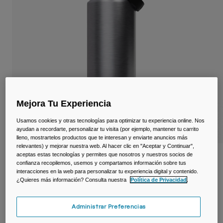
Viajar y estilo de vida
Partners
Tazas y Vasos
Riñoneras
Bolsas Bici
Bolsas Hidratación
Mejora Tu Experiencia
Accessorios
Usamos cookies y otras tecnologías para optimizar tu experiencia online. Nos
ayudan a recordarte, personalizar tu visita (por ejemplo, mantener tu carrito
Ver todo
lleno, mostrartelos productos que te interesan y enviarte anuncios más
relevantes) y mejorar nuestra web. Al hacer clic en "Aceptar y Continuar",
aceptas estas tecnologías y permites que nosotros y nuestros socios de
Botella térmica Thrive™ Chug 1,2 L –
confianza recopilemos, usemos y compartamos información sobre tus
acero inoxidable
interacciones en la web para personalizar tu experiencia digital y contenido.
¿Quieres más información? Consulta nuestra
Política de Privacidad
.
N.º de artículo
38270
Administrar Preferencias
54,99 €