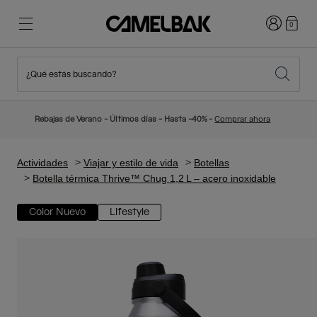
Iniciar sesi
0
¿Qué estás buscando?
Ciclismo
Blog
Destacados
Novedades
Rebajas de Verano - Últimos días - Hasta -40% -
Comprar ahora
Best Sellers
Running
Sobre Nosotros
Colección Niños
Actividades
Viajar y estilo de vida
Botellas
Botella térmica Thrive™ Chug 1,2 L – acero inoxidable
Senderismo
Adiós a los desechables
Mochilas Hidratación
Color Nuevo
Lifestyle
Chalecos Hidratación
Esquí y snowboard
Nuestra misión
Bidones
Botellas