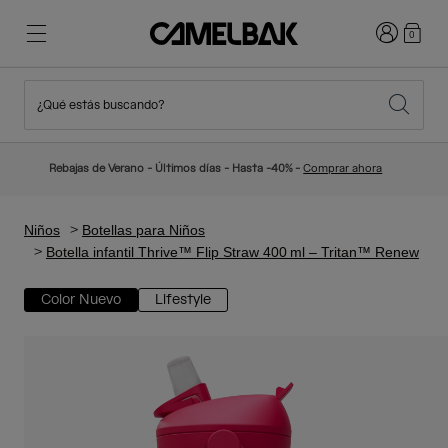
Iniciar sesi
0
¿Qué estás buscando?
Ciclismo
Blog
Destacados
Novedades
Rebajas de Verano - Últimos días - Hasta -40% -
Comprar ahora
Best Sellers
Running
Sobre Nosotros
Colección Niños
Niños
Botellas para Niños
Botella infantil Thrive™ Flip Straw 400 ml – Tritan™ Renew
Senderismo
Adiós a los desechables
Mochilas Hidratación
Color Nuevo
Lifestyle
Chalecos Hidratación
Esquí y snowboard
Nuestra misión
Bidones
Botellas