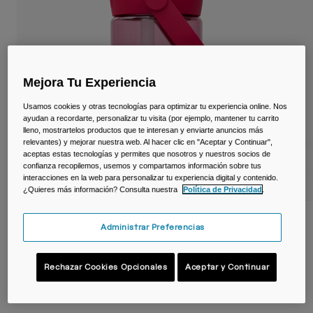
Viajar y estilo de vida
Partners
Tazas y Vasos
Riñoneras
Mejora Tu Experiencia
Bolsas Bici
Usamos cookies y otras tecnologías para optimizar tu experiencia online. Nos
ayudan a recordarte, personalizar tu visita (por ejemplo, mantener tu carrito
Bolsas Hidratación
lleno, mostrartelos productos que te interesan y enviarte anuncios más
relevantes) y mejorar nuestra web. Al hacer clic en "Aceptar y Continuar",
aceptas estas tecnologías y permites que nosotros y nuestros socios de
Accessorios
confianza recopilemos, usemos y compartamos información sobre tus
interacciones en la web para personalizar tu experiencia digital y contenido.
Ver todo
¿Quieres más información? Consulta nuestra
Política de Privacidad
.
Botella infantil Thrive™ Flip Straw 400 ml
Administrar Preferencias
– Tritan™ Renew
N.º de artículo
38672-D20-OS
Rechazar Cookies Opcionales
Aceptar y Continuar
19,99 €