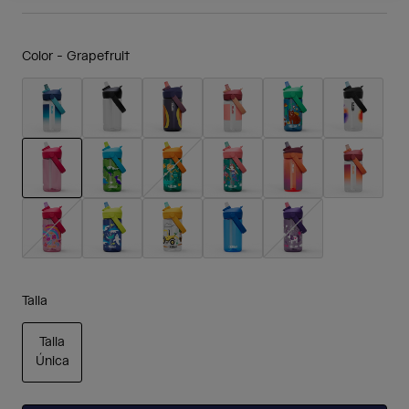
Color -
Grapefruit
seleccionado
Talla
Talla
Única
seleccionado