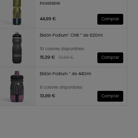
inoxidable
44,99 €
Comprar
Bidón Podium® Chill ™ de 620ml
10 colores disponibles
Price reduced from
to
15,39 €
21,99 €
Comprar
Bidón Podium ® de 440ml
8 colores disponibles
13,99 €
Comprar