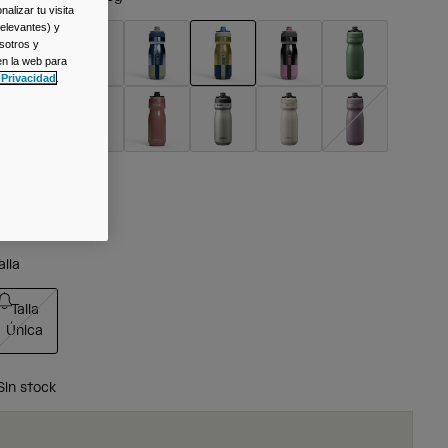
alizar tu visita
relevantes) y
sotros y
en la web para
 Privacidad
.
seleccionado
alla
Talla
Única
seleccionado
Sin stock