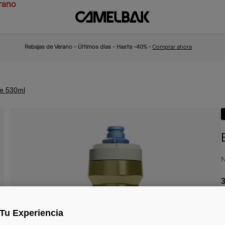
rano
Rebajas de Verano - Últimos días - Hasta -40% -
Comprar ahora
de 530ml
N
3
Tu Experiencia
C