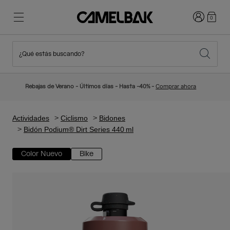
Iniciar sesi
0
¿Qué estás buscando?
Ciclismo
Blog
Destacados
Novedades
Rebajas de Verano - Últimos días - Hasta -40% -
Comprar ahora
Best Sellers
Running
Sobre Nosotros
Colección Niños
Actividades
Ciclismo
Bidones
Bidón Podium® Dirt Series 440 ml
Senderismo
Adiós a los desechables
Mochilas Hidratación
Color Nuevo
Bike
Chalecos Hidratación
Esquí y snowboard
Nuestra misión
Bidones
Botellas