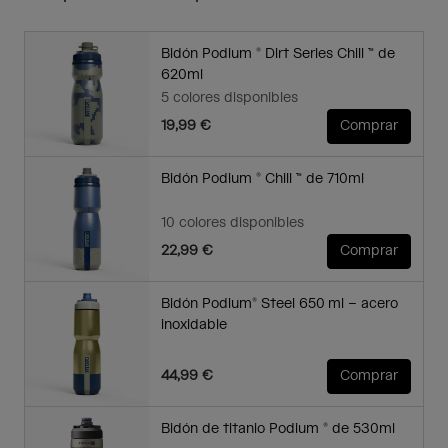
Bidón Podium ® Dirt Series Chill ™ de
620ml
5 colores disponibles
19,99 €
Comprar
Bidón Podium ® Chill ™ de 710ml
10 colores disponibles
22,99 €
Comprar
Bidón Podium® Steel 650 ml – acero
inoxidable
44,99 €
Comprar
Bidón de titanio Podium ® de 530ml