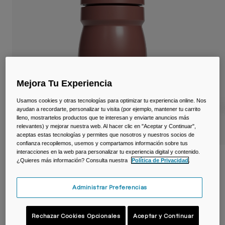
Viajar y estilo de vida
Partners
Tazas y Vasos
Riñoneras
Bolsas Bici
Mejora Tu Experiencia
Bolsas Hidratación
Usamos cookies y otras tecnologías para optimizar tu experiencia online. Nos
ayudan a recordarte, personalizar tu visita (por ejemplo, mantener tu carrito
Accessorios
lleno, mostrartelos productos que te interesan y enviarte anuncios más
relevantes) y mejorar nuestra web. Al hacer clic en "Aceptar y Continuar",
aceptas estas tecnologías y permites que nosotros y nuestros socios de
Ver todo
confianza recopilemos, usemos y compartamos información sobre tus
interacciones en la web para personalizar tu experiencia digital y contenido.
Bidón Podium® Dirt Series 440 ml
¿Quieres más información? Consulta nuestra
Política de Privacidad
.
N.º de artículo
38600-D47-OS
Administrar Preferencias
Price reduced from
to
15,00 €
9,00 €
40% OFF
Rechazar Cookies Opcionales
Aceptar y Continuar