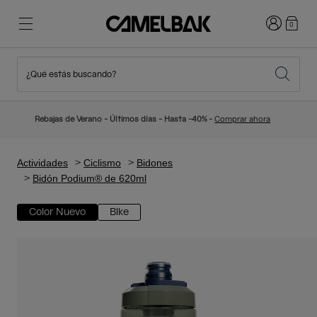
Iniciar sesi
0
¿Qué estás buscando?
Ciclismo
Blog
Destacados
Novedades
Rebajas de Verano - Últimos días - Hasta -40% -
Comprar ahora
Best Sellers
Running
Sobre Nosotros
Colección Niños
Actividades
Ciclismo
Bidones
Bidón Podium® de 620ml
Senderismo
Adiós a los desechables
Mochilas Hidratación
Color Nuevo
Bike
Chalecos Hidratación
Esquí y snowboard
Nuestra misión
Bidones
Botellas