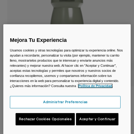
Viajar y estilo de vida
Partners
Tazas y Vasos
Riñoneras
Bolsas Bici
Mejora Tu Experiencia
Usamos cookies y otras tecnologías para optimizar tu experiencia online. Nos
Bolsas Hidratación
ayudan a recordarte, personalizar tu visita (por ejemplo, mantener tu carrito
lleno, mostrartelos productos que te interesan y enviarte anuncios más
relevantes) y mejorar nuestra web. Al hacer clic en "Aceptar y Continuar",
Accessorios
aceptas estas tecnologías y permites que nosotros y nuestros socios de
confianza recopilemos, usemos y compartamos información sobre tus
Ver todo
interacciones en la web para personalizar tu experiencia digital y contenido.
¿Quieres más información? Consulta nuestra
Política de Privacidad
.
Bidón Podium® de 620ml
Administrar Preferencias
N.º de artículo
38117
Rechazar Cookies Opcionales
Aceptar y Continuar
Price reduced from
to
14,99 €
10,49 €
30% OFF