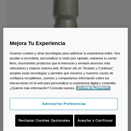
Viajar y estilo de vida
Partners
Tazas y Vasos
Riñoneras
Bolsas Bici
Mejora Tu Experiencia
Bolsas Hidratación
Usamos cookies y otras tecnologías para optimizar tu experiencia online. Nos
ayudan a recordarte, personalizar tu visita (por ejemplo, mantener tu carrito
lleno, mostrartelos productos que te interesan y enviarte anuncios más
Accessorios
relevantes) y mejorar nuestra web. Al hacer clic en "Aceptar y Continuar",
aceptas estas tecnologías y permites que nosotros y nuestros socios de
confianza recopilemos, usemos y compartamos información sobre tus
Ver todo
interacciones en la web para personalizar tu experiencia digital y contenido.
¿Quieres más información? Consulta nuestra
Política de Privacidad
.
Bidón Podium ® Chill ™ de 710ml
Administrar Preferencias
N.º de artículo
38114
Price reduced from
to
22,99 €
16,09 €
30% OFF
Rechazar Cookies Opcionales
Aceptar y Continuar