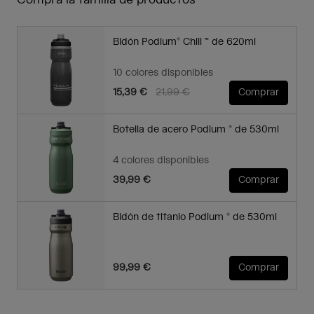
Compra la familia de productos
Bidón Podium® Chill ™ de 620ml
10 colores disponibles
Price reduced from
to
15,39 €
21,99 €
Comprar
Botella de acero Podium ® de 530ml
4 colores disponibles
39,99 €
Comprar
Bidón de titanio Podium ® de 530ml
99,99 €
Comprar