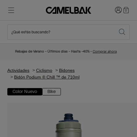
Iniciar sesi
0
¿Qué estás buscando?
Ciclismo
Blog
Destacados
Novedades
Rebajas de Verano - Últimos días - Hasta -40% -
Comprar ahora
Best Sellers
Running
Sobre Nosotros
Colección Niños
Actividades
Ciclismo
Bidones
Bidón Podium ® Chill ™ de 710ml
Senderismo
Adiós a los desechables
Mochilas Hidratación
Color Nuevo
Bike
Chalecos Hidratación
Esquí y snowboard
Nuestra misión
Bidones
Botellas