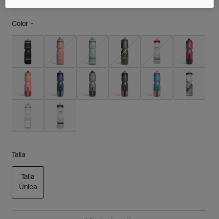
Color -
Talla
Talla
Única
seleccionado