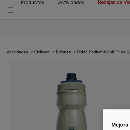
Productos
Actividades
Rebajas de Ve
Actividades
Ciclismo
Bidones
Bidón Podium® Chill ™ de 6
Mejora 