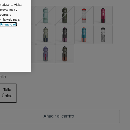
alizar tu visita
relevantes) y
sotros y
en la web para
 Privacidad
.
alla
Talla
Única
seleccionado
Añadir al carrito