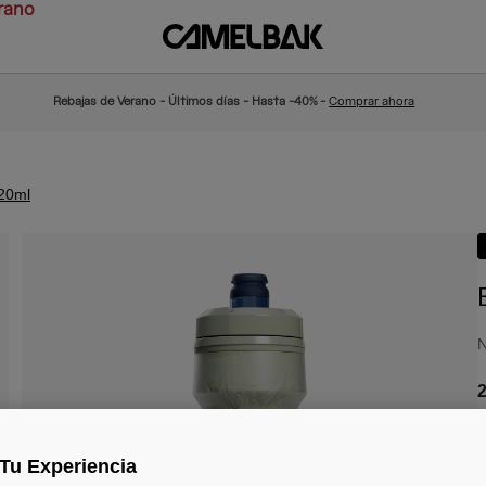
rano
Rebajas de Verano - Últimos días - Hasta -40% -
Comprar ahora
20ml
N
2
Tu Experiencia
C