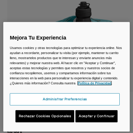
Viajar y estilo de vida
Partners
Tazas y Vasos
Riñoneras
Mejora Tu Experiencia
Bolsas Bici
Usamos cookies y otras tecnologías para optimizar tu experiencia online. Nos
Bolsas Hidratación
ayudan a recordarte, personalizar tu visita (por ejemplo, mantener tu carrito
lleno, mostrartelos productos que te interesan y enviarte anuncios más
relevantes) y mejorar nuestra web. Al hacer clic en "Aceptar y Continuar",
Accessorios
aceptas estas tecnologías y permites que nosotros y nuestros socios de
confianza recopilemos, usemos y compartamos información sobre tus
interacciones en la web para personalizar tu experiencia digital y contenido.
Ver todo
¿Quieres más información? Consulta nuestra
Política de Privacidad
.
Administrar Preferencias
Riñonera Podium® Flow™ 2 L con bidón
Podium® Dirt Series 620 ml
Rechazar Cookies Opcionales
Aceptar y Continuar
N.º de artículo
38644-C84-OS
59,99 €