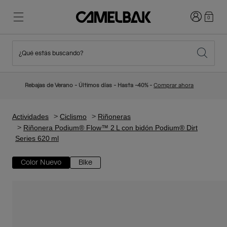
Iniciar sesi
0
¿Qué estás buscando?
Ciclismo
Blog
Destacados
Novedades
Rebajas de Verano - Últimos días - Hasta -40% -
Comprar ahora
Best Sellers
Running
Sobre Nosotros
Colección Niños
Actividades
Ciclismo
Riñoneras
Riñonera Podium® Flow™ 2 L con bidón Podium® Dirt
Series 620 ml
Senderismo
Adiós a los desechables
Mochilas Hidratación
Color Nuevo
Bike
Chalecos Hidratación
Esquí y snowboard
Nuestra misión
Bidones
Botellas