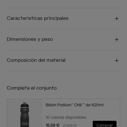
Características principales
Dimensiones y peso
Composición del material
Completa el conjunto
Bidón Podium® Chill ™ de 620ml
10 colores disponibles
Price reduced from
to
15,39 €
21,99 €
Comprar