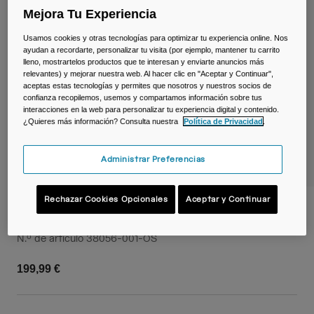
Viajar y estilo de vida
Partners
Mejora Tu Experiencia
Tazas y Vasos
Usamos cookies y otras tecnologías para optimizar tu experiencia online. Nos
ayudan a recordarte, personalizar tu visita (por ejemplo, mantener tu carrito
Riñoneras
lleno, mostrartelos productos que te interesan y enviarte anuncios más
relevantes) y mejorar nuestra web. Al hacer clic en "Aceptar y Continuar",
aceptas estas tecnologías y permites que nosotros y nuestros socios de
Bolsas Bici
confianza recopilemos, usemos y compartamos información sobre tus
interacciones en la web para personalizar tu experiencia digital y contenido.
Bolsas Hidratación
¿Quieres más información? Consulta nuestra
Política de Privacidad
.
Accessorios
Administrar Preferencias
Ver todo
Rechazar Cookies Opcionales
Aceptar y Continuar
Panel Impact Protector™
N.º de artículo
38056-001-OS
199,99 €