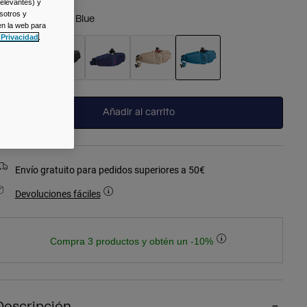
relevantes) y
sotros y
olor -
Moroccan Blue
en la web para
 Privacidad
.
seleccionado
Añadir al carrito
Envío gratuito para pedidos superiores a 50€
Devoluciones fáciles
Compra 3 productos y obtén un -10%