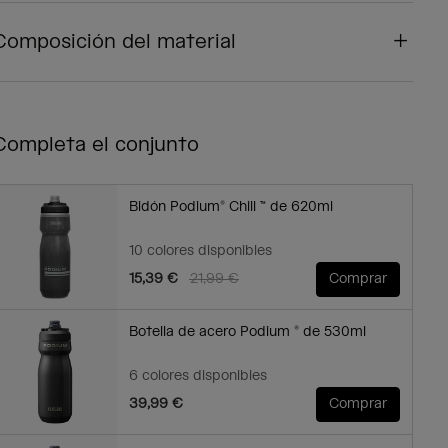
Composición del material
Completa el conjunto
Bidón Podium® Chill ™ de 620ml
10 colores disponibles
Price reduced from
to
15,39 €
21,99 €
Comprar
Botella de acero Podium ® de 530ml
6 colores disponibles
39,99 €
Comprar