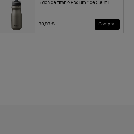
Bidón de titanio Podium ® de 530ml
99,99 €
Comprar