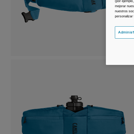
(por ejemplo,
mejorar nuest
nuestros soc
personalizar
Administ