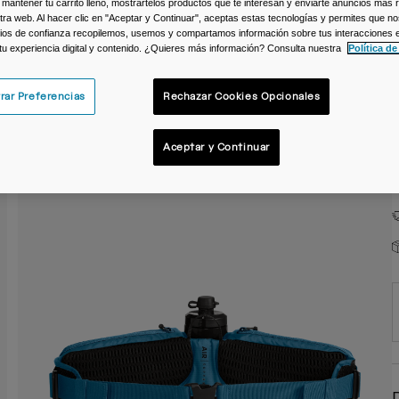
 mantener tu carrito lleno, mostrartelos productos que te interesan y enviarte anuncios más 
ra web. Al hacer clic en "Aceptar y Continuar", aceptas estas tecnologías y permites que no
C
ios de confianza recopilemos, usemos y compartamos información sobre tus interacciones 
 tu experiencia digital y contenido. ¿Quieres más información? Consulta nuestra
Política de
rar Preferencias
Rechazar Cookies Opcionales
Aceptar y Continuar