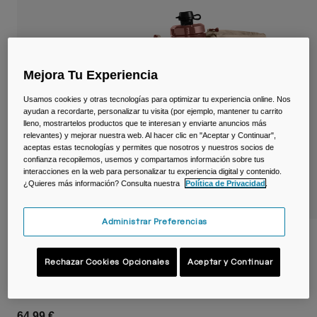
Viajar y estilo de vida
Partners
Tazas y Vasos
Riñoneras
Mejora Tu Experiencia
Bolsas Bici
Usamos cookies y otras tecnologías para optimizar tu experiencia online. Nos
ayudan a recordarte, personalizar tu visita (por ejemplo, mantener tu carrito
Bolsas Hidratación
lleno, mostrartelos productos que te interesan y enviarte anuncios más
relevantes) y mejorar nuestra web. Al hacer clic en "Aceptar y Continuar",
aceptas estas tecnologías y permites que nosotros y nuestros socios de
Accessorios
confianza recopilemos, usemos y compartamos información sobre tus
interacciones en la web para personalizar tu experiencia digital y contenido.
¿Quieres más información? Consulta nuestra
Política de Privacidad
.
Ver todo
Administrar Preferencias
Cinturón Podium® Flow™ 4 L con bidón
Podium® Dirt Series 620 ml
Rechazar Cookies Opcionales
Aceptar y Continuar
N.º de artículo
38625-D28-OS
64,99 €