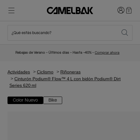
Iniciar sesi
0
¿Qué estás buscando?
Ciclismo
Blog
Destacados
Novedades
Rebajas de Verano - Últimos días - Hasta -40% -
Comprar ahora
Best Sellers
Running
Sobre Nosotros
Colección Niños
Actividades
Ciclismo
Riñoneras
Cinturón Podium® Flow™ 4 L con bidón Podium® Dirt
Series 620 ml
Senderismo
Adiós a los desechables
Mochilas Hidratación
Color Nuevo
Bike
Chalecos Hidratación
Esquí y snowboard
Nuestra misión
Bidones
Botellas