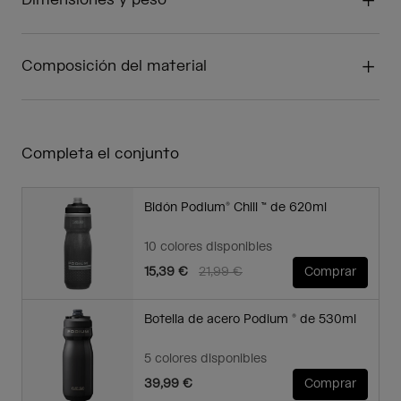
Dimensiones y peso
Composición del material
Completa el conjunto
Bidón Podium® Chill ™ de 620ml
10 colores disponibles
Price reduced from
to
15,39 €
21,99 €
Comprar
Botella de acero Podium ® de 530ml
5 colores disponibles
39,99 €
Comprar