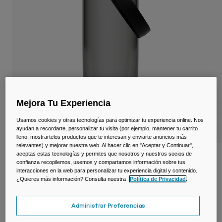
Viajar y estilo de vida
Partners
Tazas y Vasos
Riñoneras
Bolsas Bici
Bolsas Hidratación
Mejora Tu Experiencia
Accessorios
Usamos cookies y otras tecnologías para optimizar tu experiencia online. Nos
ayudan a recordarte, personalizar tu visita (por ejemplo, mantener tu carrito
Ver todo
lleno, mostrartelos productos que te interesan y enviarte anuncios más
relevantes) y mejorar nuestra web. Al hacer clic en "Aceptar y Continuar",
aceptas estas tecnologías y permites que nosotros y nuestros socios de
Botella Thrive ™ Chug de 600ml con
confianza recopilemos, usemos y compartamos información sobre tus
Tritan ™ Renew
interacciones en la web para personalizar tu experiencia digital y contenido.
¿Quieres más información? Consulta nuestra
Política de Privacidad
.
N.º de artículo
38667-028-OS
Administrar Preferencias
19,99 €