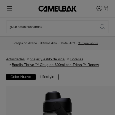
Iniciar sesi
0
¿Qué estás buscando?
Ciclismo
Blog
Destacados
Novedades
Rebajas de Verano - Últimos días - Hasta -40% -
Comprar ahora
Best Sellers
Running
Sobre Nosotros
Colección Niños
Actividades
Viajar y estilo de vida
Botellas
Botella Thrive ™ Chug de 600ml con Tritan ™ Renew
Senderismo
Adiós a los desechables
Mochilas Hidratación
Color Nuevo
Lifestyle
Chalecos Hidratación
Esquí y snowboard
Nuestra misión
Bidones
Botellas