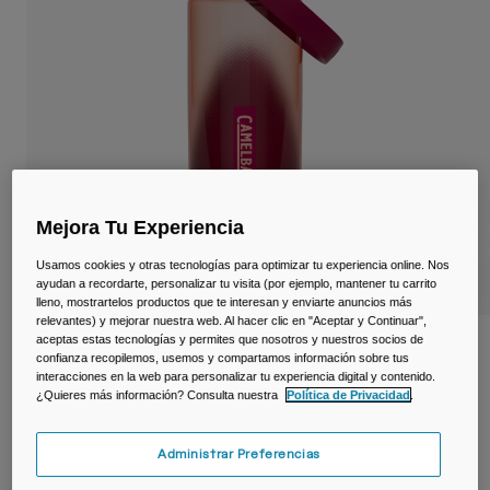
Viajar y estilo de vida
Partners
Tazas y Vasos
Riñoneras
Bolsas Bici
Bolsas Hidratación
Mejora Tu Experiencia
Accessorios
Usamos cookies y otras tecnologías para optimizar tu experiencia online. Nos
ayudan a recordarte, personalizar tu visita (por ejemplo, mantener tu carrito
Ver todo
lleno, mostrartelos productos que te interesan y enviarte anuncios más
relevantes) y mejorar nuestra web. Al hacer clic en "Aceptar y Continuar",
aceptas estas tecnologías y permites que nosotros y nuestros socios de
Botella Thrive ™ Chug de 600ml con
confianza recopilemos, usemos y compartamos información sobre tus
Tritan ™ Renew
interacciones en la web para personalizar tu experiencia digital y contenido.
¿Quieres más información? Consulta nuestra
Política de Privacidad
.
N.º de artículo
38667-F54-OS
Administrar Preferencias
19,99 €