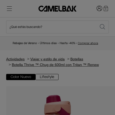
Iniciar sesi
0
¿Qué estás buscando?
Ciclismo
Blog
Destacados
Novedades
Rebajas de Verano - Últimos días - Hasta -40% -
Comprar ahora
Best Sellers
Running
Sobre Nosotros
Colección Niños
Actividades
Viajar y estilo de vida
Botellas
Botella Thrive ™ Chug de 600ml con Tritan ™ Renew
Senderismo
Adiós a los desechables
Mochilas Hidratación
Color Nuevo
Lifestyle
Chalecos Hidratación
Esquí y snowboard
Nuestra misión
Bidones
Botellas