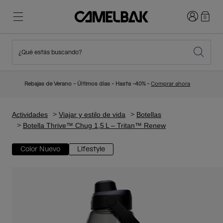
Iniciar sesi
0
¿Qué estás buscando?
Ciclismo
Blog
Destacados
Novedades
Rebajas de Verano - Últimos días - Hasta -40% -
Comprar ahora
Best Sellers
Running
Sobre Nosotros
Colección Niños
Actividades
Viajar y estilo de vida
Botellas
Botella Thrive™ Chug 1,5 L – Tritan™ Renew
Senderismo
Adiós a los desechables
Mochilas Hidratación
Color Nuevo
Lifestyle
Chalecos Hidratación
Esquí y snowboard
Nuestra misión
Bidones
Botellas