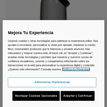
Viajar y estilo de vida
Partners
Tazas y Vasos
Riñoneras
Bolsas Bici
Mejora Tu Experiencia
Usamos cookies y otras tecnologías para optimizar tu experiencia online. Nos
Bolsas Hidratación
ayudan a recordarte, personalizar tu visita (por ejemplo, mantener tu carrito
lleno, mostrartelos productos que te interesan y enviarte anuncios más
Accessorios
relevantes) y mejorar nuestra web. Al hacer clic en "Aceptar y Continuar",
aceptas estas tecnologías y permites que nosotros y nuestros socios de
confianza recopilemos, usemos y compartamos información sobre tus
Ver todo
interacciones en la web para personalizar tu experiencia digital y contenido.
¿Quieres más información? Consulta nuestra
Política de Privacidad
.
Botella Thrive™ Chug 1,5 L – Tritan™
Renew
Administrar Preferencias
N.º de artículo
38664-028-OS
Rechazar Cookies Opcionales
Aceptar y Continuar
Price reduced from
to
25,99 €
18,19 €
30% OFF