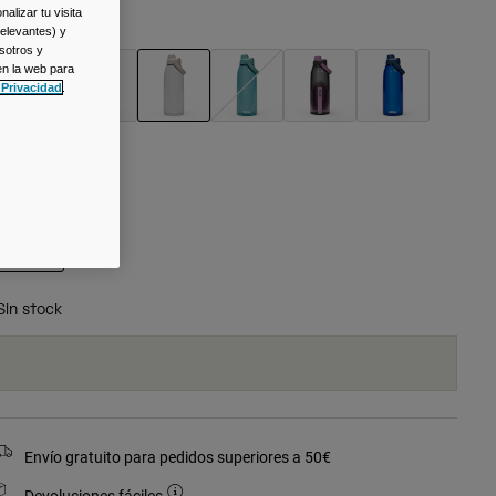
alizar tu visita
olor -
Clear
relevantes) y
sotros y
en la web para
 Privacidad
.
seleccionado
alla
Talla
Única
seleccionado
Sin stock
Envío gratuito para pedidos superiores a 50€
Devoluciones fáciles