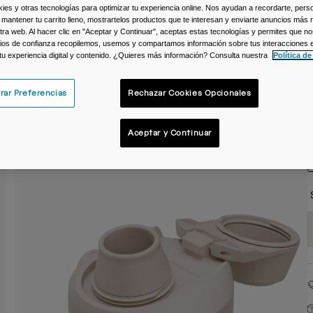
s y otras tecnologías para optimizar tu experiencia online. Nos ayudan a recordarte, person
C
 mantener tu carrito lleno, mostrartelos productos que te interesan y enviarte anuncios más 
ra web. Al hacer clic en "Aceptar y Continuar", aceptas estas tecnologías y permites que no
ios de confianza recopilemos, usemos y compartamos información sobre tus interacciones 
 tu experiencia digital y contenido. ¿Quieres más información? Consulta nuestra
Política de
rar Preferencias
Rechazar Cookies Opcionales
T
Aceptar y Continuar