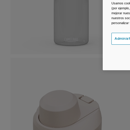
Usamos cookie
(por ejemplo,
mejorar nuest
nuestros soc
personalizar
Administ