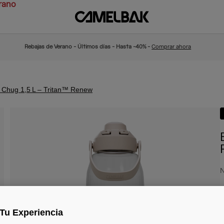
rano
Rebajas de Verano - Últimos días - Hasta -40% -
Comprar ahora
™ Chug 1,5 L – Tritan™ Renew
N
2
Tu Experiencia