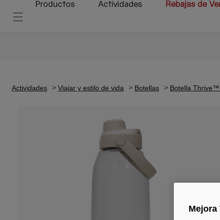
Productos
Actividades
Rebajas de Ve
Actividades
Viajar y estilo de vida
Botellas
Botella Thrive
Mejora 