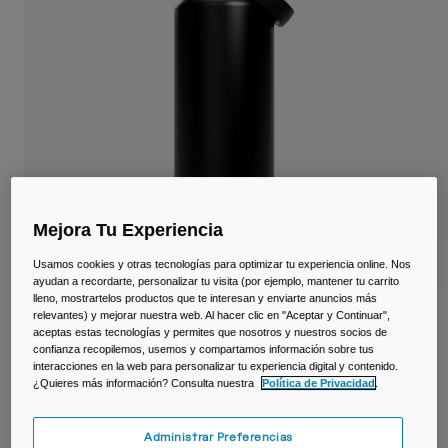
Viajar y estilo de vida
Partners
Tazas y Vasos
Riñoneras
Bolsas Bici
Bolsas Hidratación
Accessorios
Mejora Tu Experiencia
Usamos cookies y otras tecnologías para optimizar tu experiencia online. Nos
Ver todo
ayudan a recordarte, personalizar tu visita (por ejemplo, mantener tu carrito
lleno, mostrartelos productos que te interesan y enviarte anuncios más
relevantes) y mejorar nuestra web. Al hacer clic en "Aceptar y Continuar",
Botella térmica Thrive™ Chug 1,2 L –
aceptas estas tecnologías y permites que nosotros y nuestros socios de
acero inoxidable
confianza recopilemos, usemos y compartamos información sobre tus
interacciones en la web para personalizar tu experiencia digital y contenido.
N.º de artículo
38270-001-OS
¿Quieres más información? Consulta nuestra
Política de Privacidad
.
Price reduced from
to
54,99 €
38,49 €
30% OFF
Administrar Preferencias