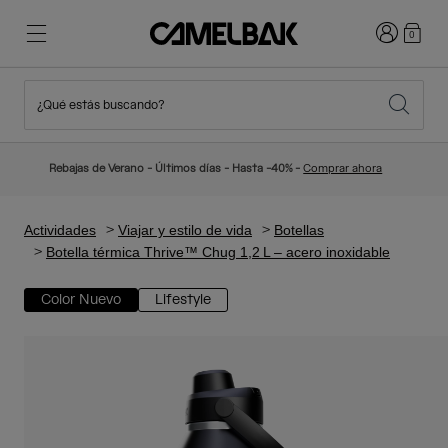
Iniciar sesi
0
¿Qué estás buscando?
Ciclismo
Blog
Destacados
Novedades
Rebajas de Verano - Últimos días - Hasta -40% -
Comprar ahora
Best Sellers
Running
Sobre Nosotros
Colección Niños
Actividades
Viajar y estilo de vida
Botellas
Botella térmica Thrive™ Chug 1,2 L – acero inoxidable
Senderismo
Adiós a los desechables
Mochilas Hidratación
Color Nuevo
Lifestyle
Chalecos Hidratación
Esquí y snowboard
Nuestra misión
Bidones
Botellas