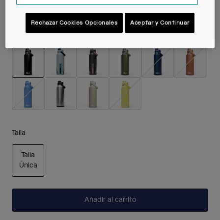
Rechazar Cookies Opcionales
Aceptar y Continuar
Color -
Black
seleccionado
Talla
Talla
Única
seleccionado
Añadir al carrito