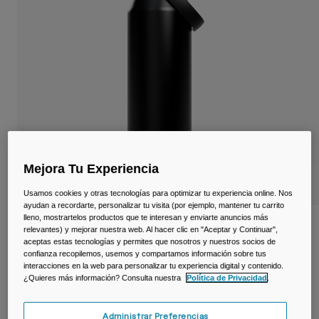
Viajar y estilo de vida
Partners
Tazas y Vasos
Riñoneras
Bolsas Bici
Bolsas Hidratación
Accessorios
Mejora Tu Experiencia
Ver todo
Usamos cookies y otras tecnologías para optimizar tu experiencia online. Nos
ayudan a recordarte, personalizar tu visita (por ejemplo, mantener tu carrito
lleno, mostrartelos productos que te interesan y enviarte anuncios más
Botella Thrive ™ Chug de 1L, acero
relevantes) y mejorar nuestra web. Al hacer clic en "Aceptar y Continuar",
inoxidable aislado
aceptas estas tecnologías y permites que nosotros y nuestros socios de
confianza recopilemos, usemos y compartamos información sobre tus
interacciones en la web para personalizar tu experiencia digital y contenido.
N.º de artículo
38264-001-OS
¿Quieres más información? Consulta nuestra
Política de Privacidad
.
49,99 €
Administrar Preferencias