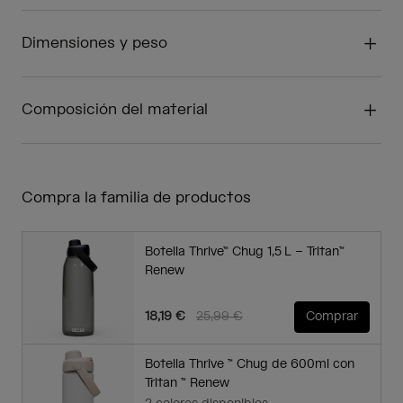
Dimensiones y peso
Composición del material
Compra la familia de productos
Botella Thrive™ Chug 1,5 L – Tritan™
Renew
Price reduced from
to
18,19 €
25,99 €
Comprar
Botella Thrive ™ Chug de 600ml con
Tritan ™ Renew