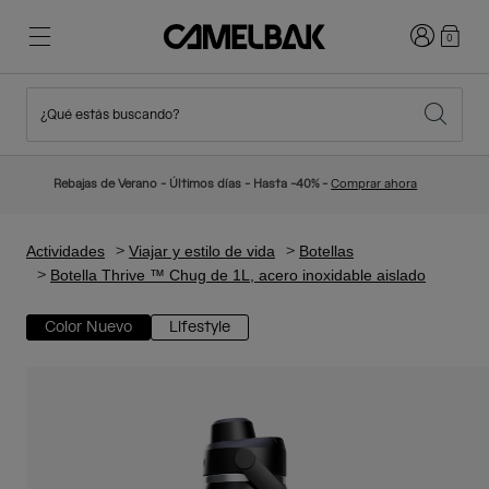
Iniciar sesi
0
¿Qué estás buscando?
Ciclismo
Blog
Destacados
Novedades
Rebajas de Verano - Últimos días - Hasta -40% -
Comprar ahora
Best Sellers
Running
Sobre Nosotros
Colección Niños
Actividades
Viajar y estilo de vida
Botellas
Botella Thrive ™ Chug de 1L, acero inoxidable aislado
Senderismo
Adiós a los desechables
Mochilas Hidratación
Color Nuevo
Lifestyle
Chalecos Hidratación
Esquí y snowboard
Nuestra misión
Bidones
Botellas