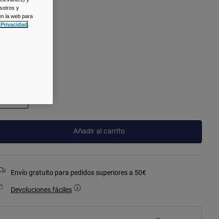
sotros y
en la web para
 Privacidad
.
seleccionado
alla
Talla
Única
seleccionado
Añadir al carrito
Envío gratuito para pedidos superiores a 50€
Devoluciones fáciles