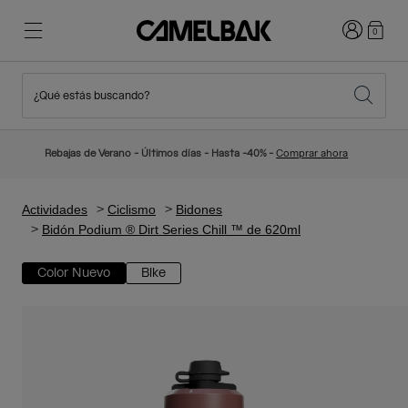
Iniciar sesi
0
¿Qué estás buscando?
Ciclismo
Blog
Destacados
Novedades
Rebajas de Verano - Últimos días - Hasta -40% -
Comprar ahora
Best Sellers
Running
Sobre Nosotros
Colección Niños
Actividades
Ciclismo
Bidones
Bidón Podium ® Dirt Series Chill ™ de 620ml
Senderismo
Adiós a los desechables
Mochilas Hidratación
Color Nuevo
Bike
Chalecos Hidratación
Esquí y snowboard
Nuestra misión
Bidones
Botellas