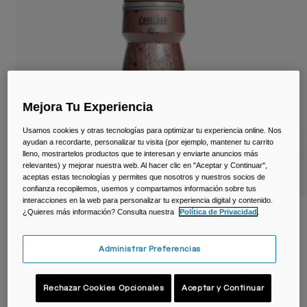
Viajar y estilo de vida
Partners
Tazas y Vasos
Riñoneras
Bolsas Bici
Mejora Tu Experiencia
Bolsas Hidratación
Usamos cookies y otras tecnologías para optimizar tu experiencia online. Nos
ayudan a recordarte, personalizar tu visita (por ejemplo, mantener tu carrito
Accessorios
lleno, mostrartelos productos que te interesan y enviarte anuncios más
relevantes) y mejorar nuestra web. Al hacer clic en "Aceptar y Continuar",
aceptas estas tecnologías y permites que nosotros y nuestros socios de
Ver todo
confianza recopilemos, usemos y compartamos información sobre tus
interacciones en la web para personalizar tu experiencia digital y contenido.
¿Quieres más información? Consulta nuestra
Política de Privacidad
.
Bidón Podium ® Dirt Series Chill ™ de
620ml
Administrar Preferencias
N.º de artículo
38119-D47-OS
Rechazar Cookies Opcionales
Aceptar y Continuar
Price reduced from
to
19,99 €
11,99 €
40% OFF