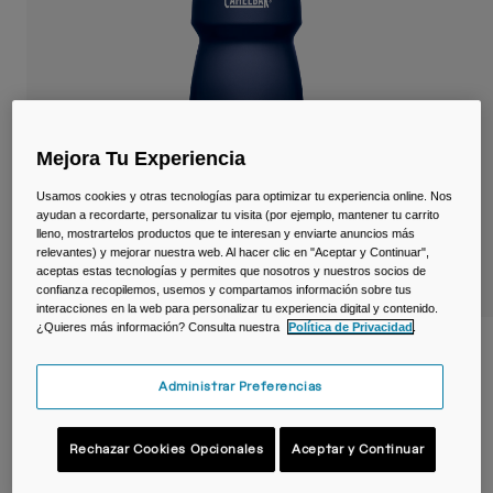
Viajar y estilo de vida
Partners
Tazas y Vasos
Riñoneras
Bolsas Bici
Mejora Tu Experiencia
Bolsas Hidratación
Usamos cookies y otras tecnologías para optimizar tu experiencia online. Nos
ayudan a recordarte, personalizar tu visita (por ejemplo, mantener tu carrito
lleno, mostrartelos productos que te interesan y enviarte anuncios más
Accessorios
relevantes) y mejorar nuestra web. Al hacer clic en "Aceptar y Continuar",
aceptas estas tecnologías y permites que nosotros y nuestros socios de
confianza recopilemos, usemos y compartamos información sobre tus
Ver todo
interacciones en la web para personalizar tu experiencia digital y contenido.
¿Quieres más información? Consulta nuestra
Política de Privacidad
.
Bidón Podium ® de 710ml
Administrar Preferencias
N.º de artículo
38116-078-OS
Price reduced from
to
15,99 €
11,19 €
30% OFF
Rechazar Cookies Opcionales
Aceptar y Continuar