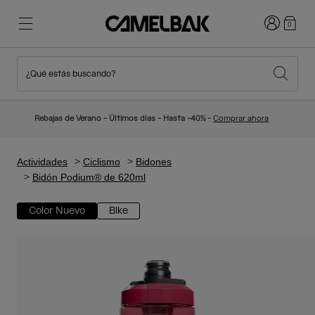
Iniciar sesi
0
¿Qué estás buscando?
Ciclismo
Blog
Destacados
Novedades
Rebajas de Verano - Últimos días - Hasta -40% -
Comprar ahora
Best Sellers
Running
Sobre Nosotros
Colección Niños
Actividades
Ciclismo
Bidones
Bidón Podium® de 620ml
Senderismo
Adiós a los desechables
Mochilas Hidratación
Color Nuevo
Bike
Chalecos Hidratación
Esquí y snowboard
Nuestra misión
Bidones
Botellas