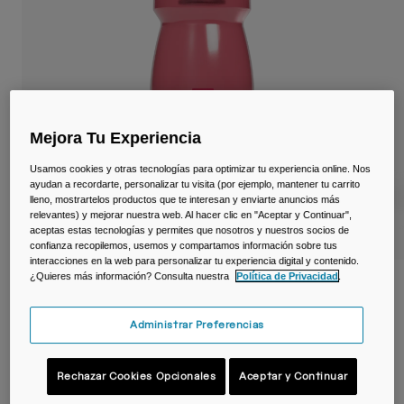
Viajar y estilo de vida
Partners
Tazas y Vasos
Riñoneras
Bolsas Bici
Mejora Tu Experiencia
Bolsas Hidratación
Usamos cookies y otras tecnologías para optimizar tu experiencia online. Nos
ayudan a recordarte, personalizar tu visita (por ejemplo, mantener tu carrito
Accessorios
lleno, mostrartelos productos que te interesan y enviarte anuncios más
relevantes) y mejorar nuestra web. Al hacer clic en "Aceptar y Continuar",
aceptas estas tecnologías y permites que nosotros y nuestros socios de
Ver todo
confianza recopilemos, usemos y compartamos información sobre tus
interacciones en la web para personalizar tu experiencia digital y contenido.
¿Quieres más información? Consulta nuestra
Política de Privacidad
.
Bidón Podium® de 620ml
Administrar Preferencias
N.º de artículo
38117-F57-OS
14,99 €
Rechazar Cookies Opcionales
Aceptar y Continuar