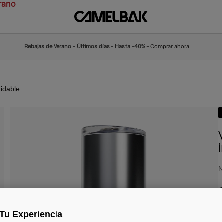
rano
Rebajas de Verano - Últimos días - Hasta -40% -
Comprar ahora
xidable
N
4
Tu Experiencia