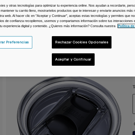
s y otras tecnologías para optimizar tu experiencia online. Nos ayudan a recordarte, person
C
 mantener tu carrito lleno, mostrartelos productos que te interesan y enviarte anuncios más 
ra web. Al hacer clic en "Aceptar y Continuar", aceptas estas tecnologías y permites que no
ios de confianza recopilemos, usemos y compartamos información sobre tus interacciones 
 tu experiencia digital y contenido. ¿Quieres más información? Consulta nuestra
Política de
rar Preferencias
Rechazar Cookies Opcionales
Aceptar y Continuar
T