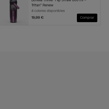
Botella Thrive™ Flip Straw 600 ml –
Tritan™ Renew
4 colores disponibles
19,99 €
Comprar