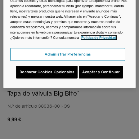
Viajar y estilo de vida
Partners
Usamos cookies y otras tecnologías para optimizar tu experiencia online. Nos
ayudan a recordarte, personalizar tu visita (por ejemplo, mantener tu carrito
Tazas y Vasos
lleno, mostrartelos productos que te interesan y enviarte anuncios más
relevantes) y mejorar nuestra web. Al hacer clic en "Aceptar y Continuar",
aceptas estas tecnologías y permites que nosotros y nuestros socios de
Riñoneras
confianza recopilemos, usemos y compartamos información sobre tus
interacciones en la web para personalizar tu experiencia digital y contenido.
¿Quieres más información? Consulta nuestra
Política de Privacidad
.
Bolsas Bici
Bolsas Hidratación
Administrar Preferencias
Accessorios
Rechazar Cookies Opcionales
Aceptar y Continuar
Ver todo
Tapa de válvula Big Bite™
N.º de artículo
38036-001-OS
9,99 €