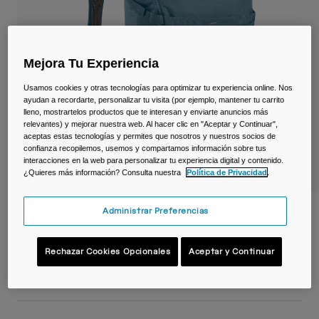
Viajar y estilo de vida
Partners
Tazas y Vasos
Riñoneras
Mejora Tu Experiencia
Usamos cookies y otras tecnologías para optimizar tu experiencia online. Nos
Bolsas Bici
ayudan a recordarte, personalizar tu visita (por ejemplo, mantener tu carrito
lleno, mostrartelos productos que te interesan y enviarte anuncios más
Bolsas Hidratación
relevantes) y mejorar nuestra web. Al hacer clic en "Aceptar y Continuar",
aceptas estas tecnologías y permites que nosotros y nuestros socios de
confianza recopilemos, usemos y compartamos información sobre tus
Accessorios
interacciones en la web para personalizar tu experiencia digital y contenido.
¿Quieres más información? Consulta nuestra
Política de Privacidad
.
Ver todo
Mochila Rim Runner™ X20 Terra de Mujer
Administrar Preferencias
N.º de artículo
38766-271-OS
Rechazar Cookies Opcionales
Aceptar y Continuar
109,99 €