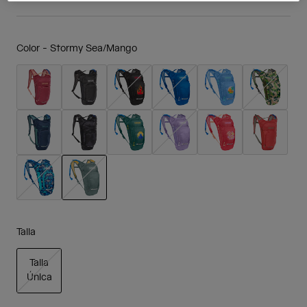
Color -
Stormy Sea/Mango
seleccionado
Talla
Talla
Única
seleccionado