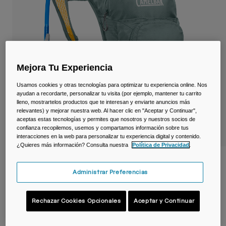
Viajar y estilo de vida
Partners
Tazas y Vasos
Riñoneras
Bolsas Bici
Mejora Tu Experiencia
Usamos cookies y otras tecnologías para optimizar tu experiencia online. Nos
Bolsas Hidratación
ayudan a recordarte, personalizar tu visita (por ejemplo, mantener tu carrito
lleno, mostrartelos productos que te interesan y enviarte anuncios más
relevantes) y mejorar nuestra web. Al hacer clic en "Aceptar y Continuar",
Accessorios
aceptas estas tecnologías y permites que nosotros y nuestros socios de
confianza recopilemos, usemos y compartamos información sobre tus
Ver todo
interacciones en la web para personalizar tu experiencia digital y contenido.
¿Quieres más información? Consulta nuestra
Política de Privacidad
.
Mochila infantil Mini M.U.L.E.® 5 L con
depósito de 1,5 L
Administrar Preferencias
N.º de artículo
38623-D51-OS
Rechazar Cookies Opcionales
Aceptar y Continuar
Price reduced from
to
59,99 €
41,99 €
30% OFF