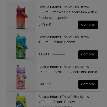
Botella infantil Thrive™ Flip Straw
350 ml – térmica de acero inoxidable
5 colores disponibles
34,99 €
Comprar
Botella infantil Thrive™ Flip Straw
400 ml – Tritan™ Renew
Price reduced from
to
13,99 €
19,99 €
Comprar
Botella infantil Thrive™ Flip Straw
350 ml – térmica de acero inoxidable
34,99 €
Comprar
Botella infantil Thrive™ Flip Straw
400 ml – Tritan™ Renew