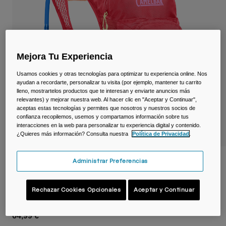
Viajar y estilo de vida
Partners
Tazas y Vasos
Riñoneras
Mejora Tu Experiencia
Bolsas Bici
Usamos cookies y otras tecnologías para optimizar tu experiencia online. Nos
ayudan a recordarte, personalizar tu visita (por ejemplo, mantener tu carrito
Bolsas Hidratación
lleno, mostrartelos productos que te interesan y enviarte anuncios más
relevantes) y mejorar nuestra web. Al hacer clic en "Aceptar y Continuar",
aceptas estas tecnologías y permites que nosotros y nuestros socios de
Accessorios
confianza recopilemos, usemos y compartamos información sobre tus
interacciones en la web para personalizar tu experiencia digital y contenido.
¿Quieres más información? Consulta nuestra
Política de Privacidad
.
Ver todo
Mochila infantil Mini M.U.L.E.® 5 L con
Administrar Preferencias
depósito de 1,5 L
Rechazar Cookies Opcionales
Aceptar y Continuar
N.º de artículo
38623-D37-OS
64,99 €