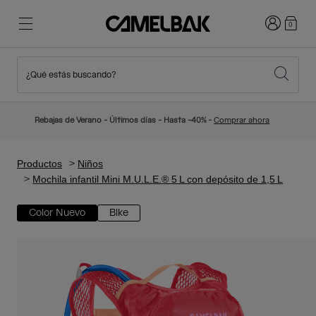
Iniciar sesi
0
¿Qué estás buscando?
Ciclismo
Blog
Destacados
Novedades
Rebajas de Verano - Últimos días - Hasta -40% -
Comprar ahora
Best Sellers
Running
Sobre Nosotros
Colección Niños
Productos
Niños
Mochila infantil Mini M.U.L.E.® 5 L con depósito de 1,5 L
Senderismo
Adiós a los desechables
Mochilas Hidratación
Color Nuevo
Bike
Chalecos Hidratación
Esquí y snowboard
Nuestra misión
Bidones
Botellas