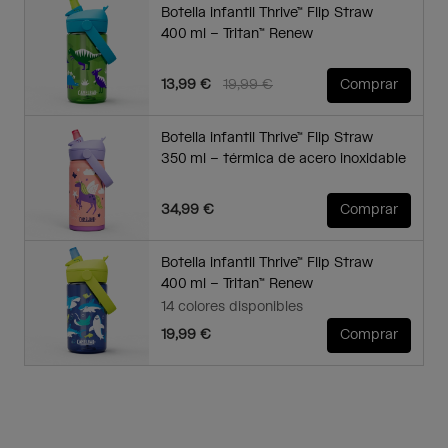
Botella infantil Thrive™ Flip Straw
400 ml – Tritan™ Renew
Price reduced from
to
13,99 €
19,99 €
Comprar
Botella infantil Thrive™ Flip Straw
350 ml – térmica de acero inoxidable
34,99 €
Comprar
Botella infantil Thrive™ Flip Straw
400 ml – Tritan™ Renew
14 colores disponibles
19,99 €
Comprar