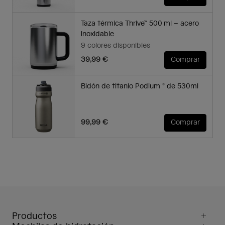
Taza térmica Thrive™ 500 ml – acero
inoxidable
9 colores disponibles
39,99 €
Comprar
Bidón de titanio Podium ® de 530ml
99,99 €
Comprar
Productos