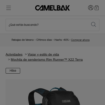
Iniciar sesi
0
¿Qué estás buscando?
Ciclismo
Blog
Destacados
Novedades
Rebajas de Verano - Últimos días - Hasta -40% -
Comprar ahora
Best Sellers
Running
Sobre Nosotros
Colección Niños
Actividades
Viajar y estilo de vida
Mochila de senderismo Rim Runner™ X22 Terra
Senderismo
Adiós a los desechables
Mochilas Hidratación
Hike
Chalecos Hidratación
Esquí y snowboard
Nuestra misión
Bidones
Botellas