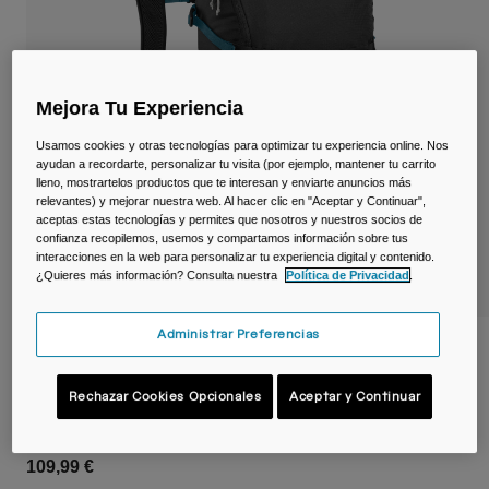
Viajar y estilo de vida
Partners
Tazas y Vasos
Riñoneras
Mejora Tu Experiencia
Bolsas Bici
Usamos cookies y otras tecnologías para optimizar tu experiencia online. Nos
ayudan a recordarte, personalizar tu visita (por ejemplo, mantener tu carrito
lleno, mostrartelos productos que te interesan y enviarte anuncios más
Bolsas Hidratación
relevantes) y mejorar nuestra web. Al hacer clic en "Aceptar y Continuar",
aceptas estas tecnologías y permites que nosotros y nuestros socios de
confianza recopilemos, usemos y compartamos información sobre tus
Accessorios
interacciones en la web para personalizar tu experiencia digital y contenido.
¿Quieres más información? Consulta nuestra
Política de Privacidad
.
Ver todo
Administrar Preferencias
Mochila de senderismo Rim Runner™ X22
Terra
Rechazar Cookies Opcionales
Aceptar y Continuar
N.º de artículo
38765-001-OS
109,99 €