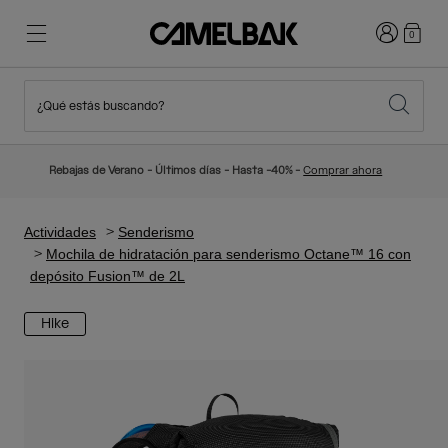
Iniciar sesi
0
¿Qué estás buscando?
Ciclismo
Blog
Destacados
Novedades
Rebajas de Verano - Últimos días - Hasta -40% -
Comprar ahora
Best Sellers
Running
Sobre Nosotros
Colección Niños
Actividades
Senderismo
Mochila de hidratación para senderismo Octane™ 16 con
depósito Fusion™ de 2L
Senderismo
Adiós a los desechables
Mochilas Hidratación
Hike
Chalecos Hidratación
Esquí y snowboard
Nuestra misión
Bidones
Botellas