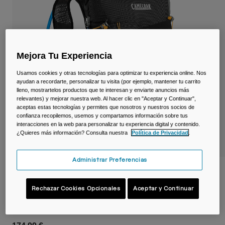
Viajar y estilo de vida
Partners
Tazas y Vasos
Riñoneras
Mejora Tu Experiencia
Bolsas Bici
Usamos cookies y otras tecnologías para optimizar tu experiencia online. Nos
ayudan a recordarte, personalizar tu visita (por ejemplo, mantener tu carrito
Bolsas Hidratación
lleno, mostrartelos productos que te interesan y enviarte anuncios más
relevantes) y mejorar nuestra web. Al hacer clic en "Aceptar y Continuar",
aceptas estas tecnologías y permites que nosotros y nuestros socios de
Accessorios
confianza recopilemos, usemos y compartamos información sobre tus
interacciones en la web para personalizar tu experiencia digital y contenido.
¿Quieres más información? Consulta nuestra
Política de Privacidad
.
Ver todo
Administrar Preferencias
Mochila de hidratación para senderismo
Octane™ 16 con depósito Fusion™ de 2L
Rechazar Cookies Opcionales
Aceptar y Continuar
N.º de artículo
38754-D58-OS