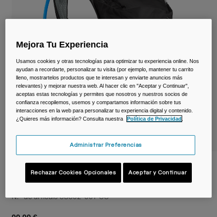
Viajar y estilo de vida
Partners
Tazas y Vasos
Riñoneras
Mejora Tu Experiencia
Bolsas Bici
Usamos cookies y otras tecnologías para optimizar tu experiencia online. Nos
ayudan a recordarte, personalizar tu visita (por ejemplo, mantener tu carrito
lleno, mostrartelos productos que te interesan y enviarte anuncios más
Bolsas Hidratación
relevantes) y mejorar nuestra web. Al hacer clic en "Aceptar y Continuar",
aceptas estas tecnologías y permites que nosotros y nuestros socios de
confianza recopilemos, usemos y compartamos información sobre tus
Accessorios
interacciones en la web para personalizar tu experiencia digital y contenido.
¿Quieres más información? Consulta nuestra
Política de Privacidad
.
Ver todo
Administrar Preferencias
Mochila de hidratación Rogue™ Light 7 L
Rechazar Cookies Opcionales
Aceptar y Continuar
con depósito de 2 L
N.º de artículo
38602-001-OS