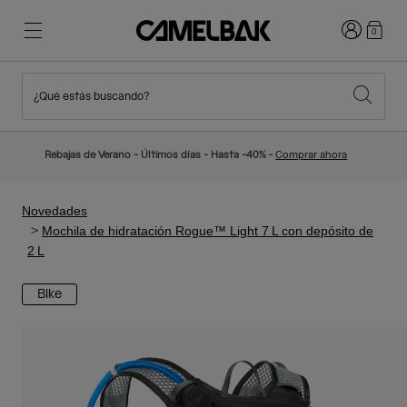
Iniciar sesi
0
¿Qué estás buscando?
Ciclismo
Blog
Destacados
Novedades
Rebajas de Verano - Últimos días - Hasta -40% -
Comprar ahora
Best Sellers
Running
Sobre Nosotros
Colección Niños
Novedades
Mochila de hidratación Rogue™ Light 7 L con depósito de
2 L
Senderismo
Adiós a los desechables
Mochilas Hidratación
Bike
Chalecos Hidratación
Esquí y snowboard
Nuestra misión
Bidones
Botellas