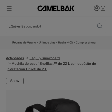
Iniciar sesi
0
¿Qué estás buscando?
Ciclismo
Blog
Destacados
Novedades
Rebajas de Verano - Últimos días - Hasta -40% -
Comprar ahora
Best Sellers
Running
Sobre Nosotros
Colección Niños
Actividades
Esquí y snowboard
Mochila de esquí SnoBlast™ de 22 L con depósito de
hidratación Crux® de 2 L
Senderismo
Adiós a los desechables
Mochilas Hidratación
Snow
Chalecos Hidratación
Esquí y snowboard
Nuestra misión
Bidones
Botellas