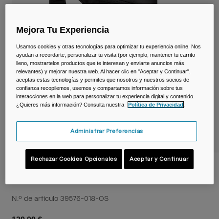
Viajar y estilo de vida
Partners
Tazas y Vasos
Mejora Tu Experiencia
Riñoneras
Usamos cookies y otras tecnologías para optimizar tu experiencia online. Nos
ayudan a recordarte, personalizar tu visita (por ejemplo, mantener tu carrito
Bolsas Bici
lleno, mostrartelos productos que te interesan y enviarte anuncios más
relevantes) y mejorar nuestra web. Al hacer clic en "Aceptar y Continuar",
aceptas estas tecnologías y permites que nosotros y nuestros socios de
Bolsas Hidratación
confianza recopilemos, usemos y compartamos información sobre tus
interacciones en la web para personalizar tu experiencia digital y contenido.
¿Quieres más información? Consulta nuestra
Política de Privacidad
.
Accessorios
Administrar Preferencias
Ver todo
Rechazar Cookies Opcionales
Aceptar y Continuar
Mochila de esquí SnoBlast™ de 22 L con
depósito de hidratación Crux® de 2 L
N.º de artículo
39576-018-OS