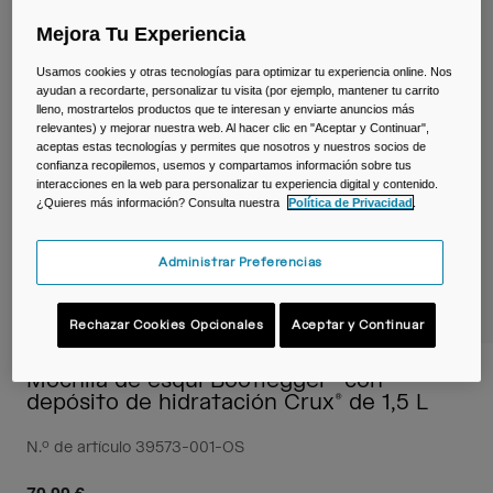
Viajar y estilo de vida
Partners
Mejora Tu Experiencia
Tazas y Vasos
Usamos cookies y otras tecnologías para optimizar tu experiencia online. Nos
Riñoneras
ayudan a recordarte, personalizar tu visita (por ejemplo, mantener tu carrito
lleno, mostrartelos productos que te interesan y enviarte anuncios más
relevantes) y mejorar nuestra web. Al hacer clic en "Aceptar y Continuar",
Bolsas Bici
aceptas estas tecnologías y permites que nosotros y nuestros socios de
confianza recopilemos, usemos y compartamos información sobre tus
interacciones en la web para personalizar tu experiencia digital y contenido.
Bolsas Hidratación
¿Quieres más información? Consulta nuestra
Política de Privacidad
.
Accessorios
Administrar Preferencias
Ver todo
Rechazar Cookies Opcionales
Aceptar y Continuar
Mochila de esquí Bootlegger™ con
depósito de hidratación Crux® de 1,5 L
N.º de artículo
39573-001-OS