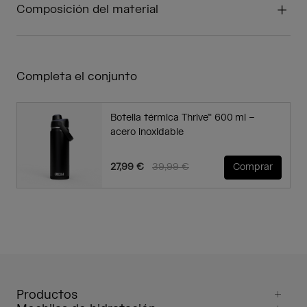
Composición del material
Completa el conjunto
Botella térmica Thrive™ 600 ml –
acero inoxidable
Price reduced from
to
27,99 €
39,99 €
Comprar
Productos