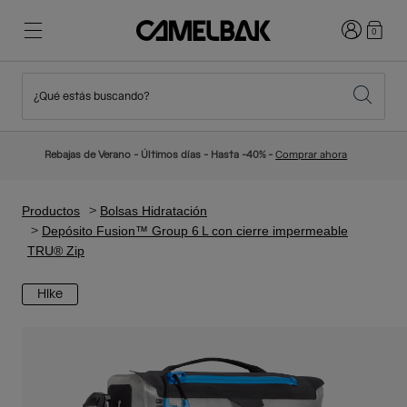
Iniciar sesi
0
¿Qué estás buscando?
Ciclismo
Blog
Destacados
Novedades
Rebajas de Verano - Últimos días - Hasta -40% -
Comprar ahora
Best Sellers
Running
Sobre Nosotros
Colección Niños
Productos
Bolsas Hidratación
Depósito Fusion™ Group 6 L con cierre impermeable
TRU® Zip
Senderismo
Adiós a los desechables
Mochilas Hidratación
Hike
Chalecos Hidratación
Esquí y snowboard
Nuestra misión
Bidones
Botellas