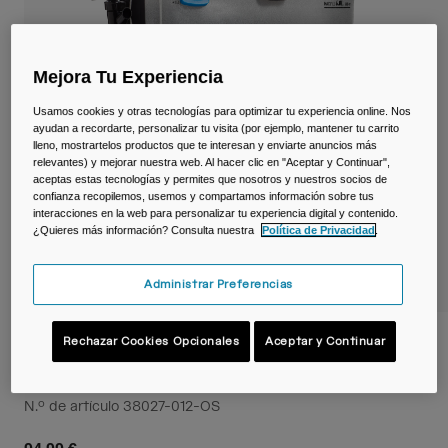
Viajar y estilo de vida
Partners
Tazas y Vasos
Mejora Tu Experiencia
Riñoneras
Usamos cookies y otras tecnologías para optimizar tu experiencia online. Nos
Bolsas Bici
ayudan a recordarte, personalizar tu visita (por ejemplo, mantener tu carrito
lleno, mostrartelos productos que te interesan y enviarte anuncios más
relevantes) y mejorar nuestra web. Al hacer clic en "Aceptar y Continuar",
Bolsas Hidratación
aceptas estas tecnologías y permites que nosotros y nuestros socios de
confianza recopilemos, usemos y compartamos información sobre tus
interacciones en la web para personalizar tu experiencia digital y contenido.
Accessorios
¿Quieres más información? Consulta nuestra
Política de Privacidad
.
Ver todo
Administrar Preferencias
Depósito Fusion™ Group 6 L con cierre
Rechazar Cookies Opcionales
Aceptar y Continuar
impermeable TRU® Zip
N.º de artículo
38027-012-OS