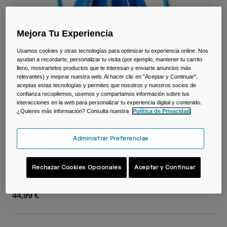
Viajar y estilo de vida
Partners
Tazas y Vasos
Mejora Tu Experiencia
Riñoneras
Usamos cookies y otras tecnologías para optimizar tu experiencia online. Nos
ayudan a recordarte, personalizar tu visita (por ejemplo, mantener tu carrito
Bolsas Bici
lleno, mostrartelos productos que te interesan y enviarte anuncios más
relevantes) y mejorar nuestra web. Al hacer clic en "Aceptar y Continuar",
aceptas estas tecnologías y permites que nosotros y nuestros socios de
Bolsas Hidratación
confianza recopilemos, usemos y compartamos información sobre tus
interacciones en la web para personalizar tu experiencia digital y contenido.
¿Quieres más información? Consulta nuestra
Política de Privacidad
.
Accessorios
Ver todo
Administrar Preferencias
Depósito Crux® 2L
Rechazar Cookies Opcionales
Aceptar y Continuar
N.º de artículo
38059-002-OS
44,99 €