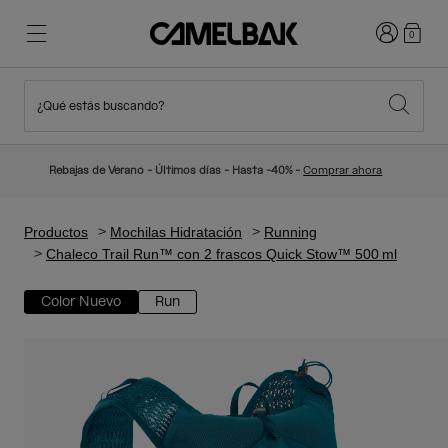
Iniciar sesi
0
¿Qué estás buscando?
Ciclismo
Blog
Destacados
Novedades
Rebajas de Verano - Últimos días - Hasta -40% -
Comprar ahora
Best Sellers
Running
Sobre Nosotros
Colección Niños
Productos
Mochilas Hidratación
Running
Chaleco Trail Run™ con 2 frascos Quick Stow™ 500 ml
Senderismo
Adiós a los desechables
Mochilas Hidratación
Color Nuevo
Run
Chalecos Hidratación
Esquí y snowboard
Nuestra misión
Bidones
Botellas