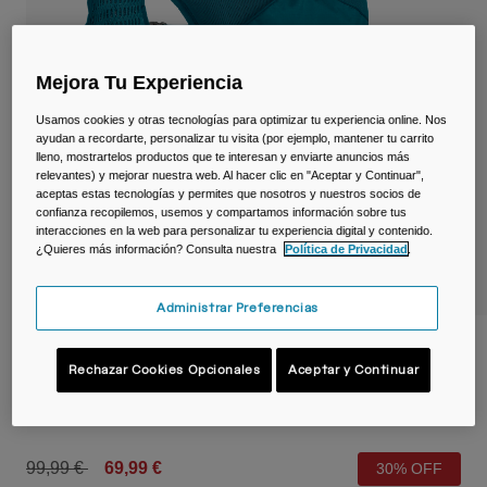
Viajar y estilo de vida
Partners
Tazas y Vasos
Mejora Tu Experiencia
Riñoneras
Usamos cookies y otras tecnologías para optimizar tu experiencia online. Nos
Bolsas Bici
ayudan a recordarte, personalizar tu visita (por ejemplo, mantener tu carrito
lleno, mostrartelos productos que te interesan y enviarte anuncios más
relevantes) y mejorar nuestra web. Al hacer clic en "Aceptar y Continuar",
Bolsas Hidratación
aceptas estas tecnologías y permites que nosotros y nuestros socios de
confianza recopilemos, usemos y compartamos información sobre tus
interacciones en la web para personalizar tu experiencia digital y contenido.
Accessorios
¿Quieres más información? Consulta nuestra
Política de Privacidad
.
Ver todo
Administrar Preferencias
Chaleco Trail Run™ con 2 frascos Quick
Stow™ 500 ml
Rechazar Cookies Opcionales
Aceptar y Continuar
N.º de artículo
38774-D02-OS
Price reduced from
to
99,99 €
69,99 €
30% OFF