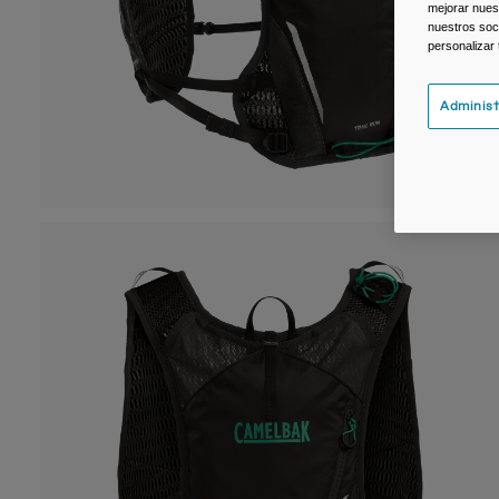
mejorar nuest
nuestros soc
personalizar
Administ