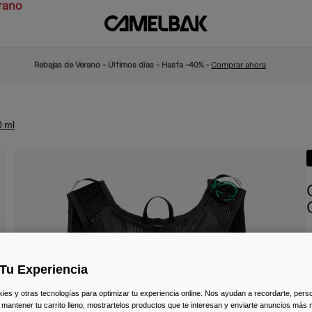
rano
Rebajas de Verano - Últimos días - Hasta -40% -
Comprar ahora
0 ml
N
9
Tu Experiencia
s y otras tecnologías para optimizar tu experiencia online. Nos ayudan a recordarte, person
 mantener tu carrito lleno, mostrartelos productos que te interesan y enviarte anuncios más 