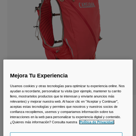
Viajar y estilo de vida
Partners
Tazas y Vasos
Riñoneras
Bolsas Bici
Bolsas Hidratación
Accessorios
Mejora Tu Experiencia
Ver todo
Usamos cookies y otras tecnologías para optimizar tu experiencia online. Nos
ayudan a recordarte, personalizar tu visita (por ejemplo, mantener tu carrito
lleno, mostrartelos productos que te interesan y enviarte anuncios más
relevantes) y mejorar nuestra web. Al hacer clic en "Aceptar y Continuar",
Chaleco Apex™ Pro 12 L con 2 frascos
aceptas estas tecnologías y permites que nosotros y nuestros socios de
Quick Stow™ 500 ml
confianza recopilemos, usemos y compartamos información sobre tus
interacciones en la web para personalizar tu experiencia digital y contenido.
¿Quieres más información? Consulta nuestra
Política de Privacidad
.
N.º de artículo
38777