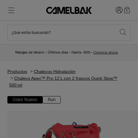
Iniciar sesi
0
¿Qué estás buscando?
Ciclismo
Blog
Destacados
Novedades
Rebajas de Verano - Últimos días - Hasta -40% -
Comprar ahora
Best Sellers
Running
Sobre Nosotros
Colección Niños
Productos
Chalecos Hidratación
Chaleco Apex™ Pro 12 L con 2 frascos Quick Stow™
500 ml
Senderismo
Adiós a los desechables
Mochilas Hidratación
Color Nuevo
Run
Chalecos Hidratación
Esquí y snowboard
Nuestra misión
Bidones
Botellas