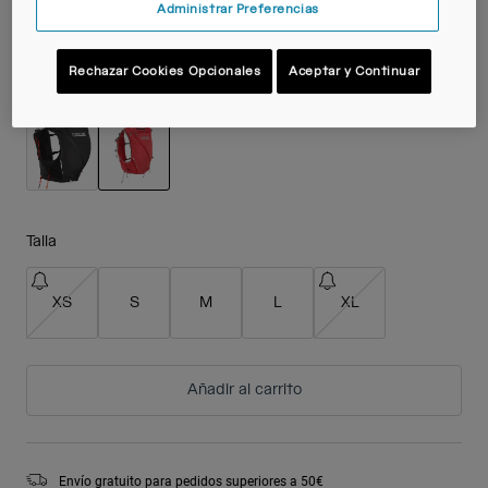
189,99 €
Administrar Preferencias
Rechazar Cookies Opcionales
Aceptar y Continuar
Color -
Scarlet Red
seleccionado
Talla
XS
S
M
L
XL
Añadir al carrito
Envío gratuito para pedidos superiores a 50€