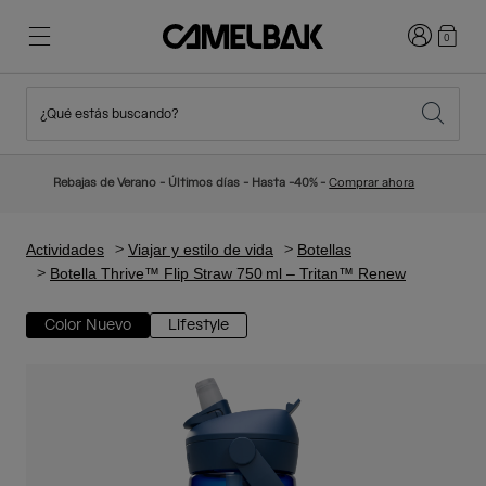
Iniciar sesi
0
¿Qué estás buscando?
Ciclismo
Blog
Destacados
Novedades
Rebajas de Verano - Últimos días - Hasta -40% -
Comprar ahora
Best Sellers
Running
Sobre Nosotros
Colección Niños
Actividades
Viajar y estilo de vida
Botellas
Botella Thrive™ Flip Straw 750 ml – Tritan™ Renew
Senderismo
Adiós a los desechables
Mochilas Hidratación
Color Nuevo
Lifestyle
Chalecos Hidratación
Esquí y snowboard
Nuestra misión
Bidones
Botellas