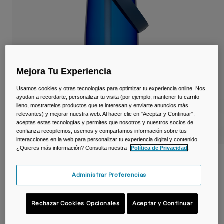
Viajar y estilo de vida
Partners
Tazas y Vasos
Riñoneras
Bolsas Bici
Mejora Tu Experiencia
Bolsas Hidratación
Usamos cookies y otras tecnologías para optimizar tu experiencia online. Nos
ayudan a recordarte, personalizar tu visita (por ejemplo, mantener tu carrito
lleno, mostrartelos productos que te interesan y enviarte anuncios más
Accessorios
relevantes) y mejorar nuestra web. Al hacer clic en "Aceptar y Continuar",
aceptas estas tecnologías y permites que nosotros y nuestros socios de
confianza recopilemos, usemos y compartamos información sobre tus
Ver todo
interacciones en la web para personalizar tu experiencia digital y contenido.
¿Quieres más información? Consulta nuestra
Política de Privacidad
.
Botella Thrive™ Flip Straw 750 ml – Tritan™
Renew
Administrar Preferencias
N.º de artículo
38669-D33-OS
Rechazar Cookies Opcionales
Aceptar y Continuar
22,99 €