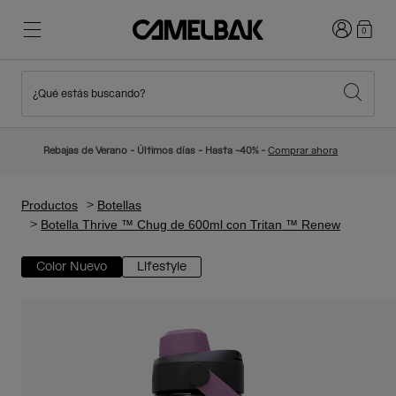
Iniciar sesi
0
¿Qué estás buscando?
Ciclismo
Blog
Destacados
Novedades
Rebajas de Verano - Últimos días - Hasta -40% -
Comprar ahora
Best Sellers
Running
Sobre Nosotros
Colección Niños
Productos
Botellas
Botella Thrive ™ Chug de 600ml con Tritan ™ Renew
Senderismo
Adiós a los desechables
Mochilas Hidratación
Color Nuevo
Lifestyle
Chalecos Hidratación
Esquí y snowboard
Nuestra misión
Bidones
Botellas