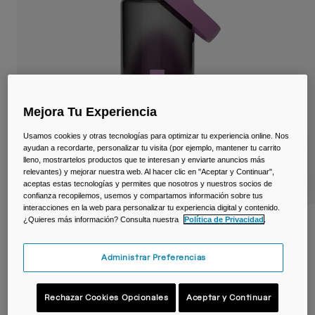
Viajar y estilo de vida
Partners
Tazas y Vasos
Riñoneras
Bolsas Bici
Mejora Tu Experiencia
Bolsas Hidratación
Usamos cookies y otras tecnologías para optimizar tu experiencia online. Nos
ayudan a recordarte, personalizar tu visita (por ejemplo, mantener tu carrito
Accessorios
lleno, mostrartelos productos que te interesan y enviarte anuncios más
relevantes) y mejorar nuestra web. Al hacer clic en "Aceptar y Continuar",
aceptas estas tecnologías y permites que nosotros y nuestros socios de
Ver todo
confianza recopilemos, usemos y compartamos información sobre tus
interacciones en la web para personalizar tu experiencia digital y contenido.
¿Quieres más información? Consulta nuestra
Política de Privacidad
.
Botella Thrive ™ Chug de 600ml con
Tritan ™ Renew
Administrar Preferencias
N.º de artículo
38667-F52-OS
Rechazar Cookies Opcionales
Aceptar y Continuar
19,99 €