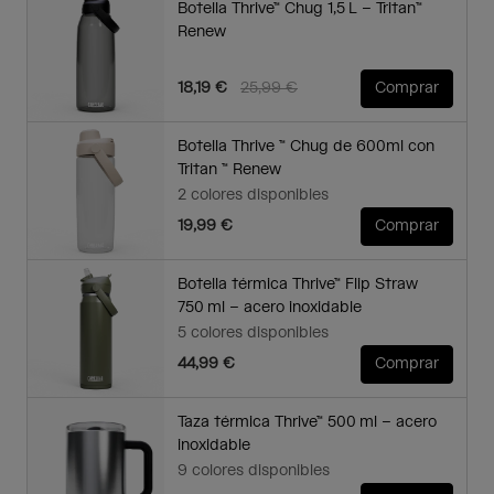
Botella Thrive™ Chug 1,5 L – Tritan™
Renew
Price reduced from
to
18,19 €
25,99 €
Comprar
Botella Thrive ™ Chug de 600ml con
Tritan ™ Renew
2 colores disponibles
19,99 €
Comprar
Botella térmica Thrive™ Flip Straw
750 ml – acero inoxidable
5 colores disponibles
44,99 €
Comprar
Taza térmica Thrive™ 500 ml – acero
inoxidable
9 colores disponibles