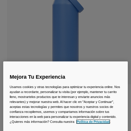
Viajar y estilo de vida
Partners
Tazas y Vasos
Riñoneras
Bolsas Bici
Bolsas Hidratación
Accessorios
Mejora Tu Experiencia
Ver todo
Usamos cookies y otras tecnologías para optimizar tu experiencia online. Nos
ayudan a recordarte, personalizar tu visita (por ejemplo, mantener tu carrito
Botella Thrive ™ Chug de 1L, acero
lleno, mostrartelos productos que te interesan y enviarte anuncios más
inoxidable aislado
relevantes) y mejorar nuestra web. Al hacer clic en "Aceptar y Continuar",
aceptas estas tecnologías y permites que nosotros y nuestros socios de
N.º de artículo
38264-D67-OS
confianza recopilemos, usemos y compartamos información sobre tus
interacciones en la web para personalizar tu experiencia digital y contenido.
¿Quieres más información? Consulta nuestra
Política de Privacidad
.
Price reduced from
to
45,00 €
27,00 €
40% OFF