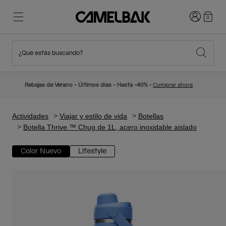
Iniciar sesi
0
¿Qué estás buscando?
Ciclismo
Blog
Destacados
Novedades
Rebajas de Verano - Últimos días - Hasta -40% -
Comprar ahora
Best Sellers
Running
Sobre Nosotros
Colección Niños
Actividades
Viajar y estilo de vida
Botellas
Botella Thrive ™ Chug de 1L, acero inoxidable aislado
Senderismo
Adiós a los desechables
Mochilas Hidratación
Color Nuevo
Lifestyle
Chalecos Hidratación
Esquí y snowboard
Nuestra misión
Bidones
Botellas