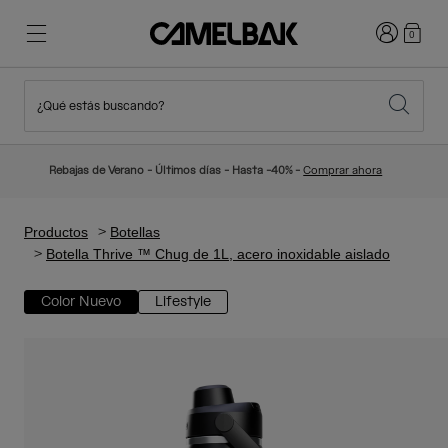
Iniciar sesi
0
¿Qué estás buscando?
Ciclismo
Blog
Destacados
Novedades
Rebajas de Verano - Últimos días - Hasta -40% -
Comprar ahora
Best Sellers
Running
Sobre Nosotros
Colección Niños
Productos
Botellas
Botella Thrive ™ Chug de 1L, acero inoxidable aislado
Senderismo
Adiós a los desechables
Mochilas Hidratación
Color Nuevo
Lifestyle
Chalecos Hidratación
Esquí y snowboard
Nuestra misión
Bidones
Botellas