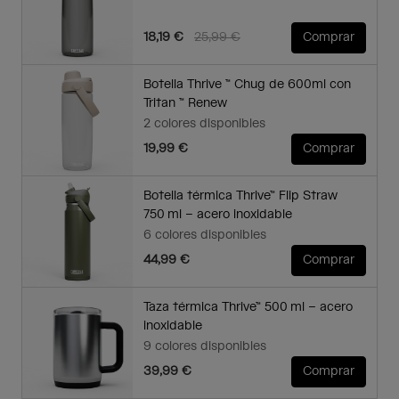
Price reduced from
to
18,19 €
25,99 €
Comprar
Botella Thrive ™ Chug de 600ml con
Tritan ™ Renew
2 colores disponibles
19,99 €
Comprar
Botella térmica Thrive™ Flip Straw
750 ml – acero inoxidable
6 colores disponibles
44,99 €
Comprar
Taza térmica Thrive™ 500 ml – acero
inoxidable
9 colores disponibles
39,99 €
Comprar