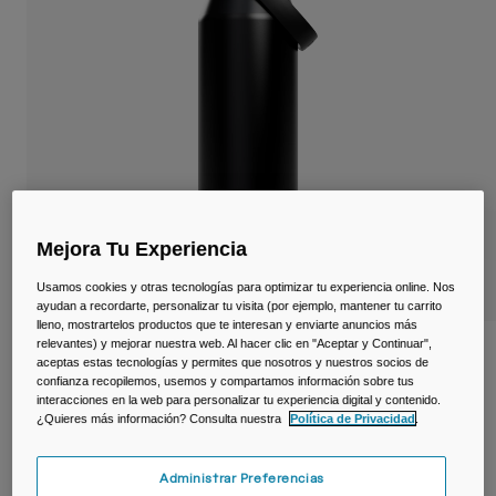
Viajar y estilo de vida
Partners
Tazas y Vasos
Riñoneras
Bolsas Bici
Bolsas Hidratación
Accessorios
Mejora Tu Experiencia
Usamos cookies y otras tecnologías para optimizar tu experiencia online. Nos
Ver todo
ayudan a recordarte, personalizar tu visita (por ejemplo, mantener tu carrito
lleno, mostrartelos productos que te interesan y enviarte anuncios más
relevantes) y mejorar nuestra web. Al hacer clic en "Aceptar y Continuar",
Botella Thrive ™ Chug de 1L, acero
aceptas estas tecnologías y permites que nosotros y nuestros socios de
inoxidable aislado
confianza recopilemos, usemos y compartamos información sobre tus
interacciones en la web para personalizar tu experiencia digital y contenido.
¿Quieres más información? Consulta nuestra
Política de Privacidad
.
N.º de artículo
38264-001-OS
49,99 €
Administrar Preferencias