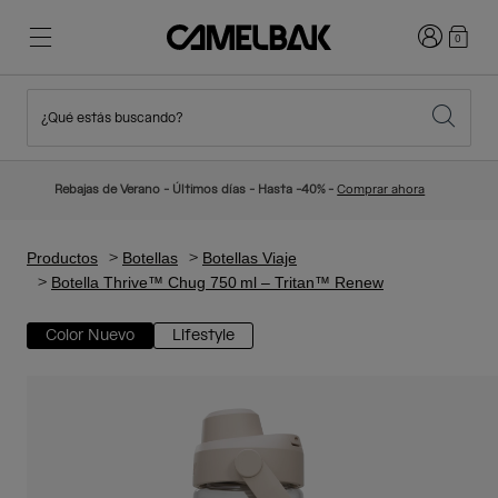
Iniciar sesi
0
¿Qué estás buscando?
Ciclismo
Blog
Destacados
Novedades
Rebajas de Verano - Últimos días - Hasta -40% -
Comprar ahora
Best Sellers
Running
Sobre Nosotros
Colección Niños
Productos
Botellas
Botellas Viaje
Botella Thrive™ Chug 750 ml – Tritan™ Renew
Senderismo
Adiós a los desechables
Mochilas Hidratación
Color Nuevo
Lifestyle
Chalecos Hidratación
Esquí y snowboard
Nuestra misión
Bidones
Botellas