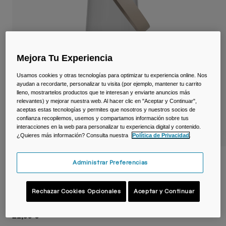
Viajar y estilo de vida
Partners
Tazas y Vasos
Riñoneras
Mejora Tu Experiencia
Bolsas Bici
Usamos cookies y otras tecnologías para optimizar tu experiencia online. Nos
ayudan a recordarte, personalizar tu visita (por ejemplo, mantener tu carrito
Bolsas Hidratación
lleno, mostrartelos productos que te interesan y enviarte anuncios más
relevantes) y mejorar nuestra web. Al hacer clic en "Aceptar y Continuar",
aceptas estas tecnologías y permites que nosotros y nuestros socios de
Accessorios
confianza recopilemos, usemos y compartamos información sobre tus
interacciones en la web para personalizar tu experiencia digital y contenido.
¿Quieres más información? Consulta nuestra
Política de Privacidad
.
Ver todo
Botella Thrive™ Chug 750 ml – Tritan™
Administrar Preferencias
Renew
Rechazar Cookies Opcionales
Aceptar y Continuar
N.º de artículo
38666-012-OS
21,99 €